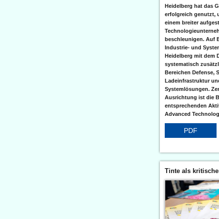
Heidelberg hat das G
erfolgreich genutzt,
einem breiter aufgest
Technologieunterneh
beschleunigen. Auf 
Industrie- und Syst
Heidelberg mit dem 
systematisch zusätzl
Bereichen Defense, S
Ladeinfrastruktur und
Systemlösungen. Zent
Ausrichtung ist die B
entsprechenden Aktiv
Advanced Technologi
PDF
Tinte als kritisch