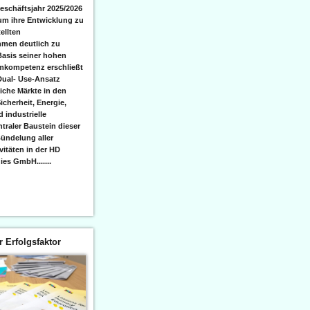
eschäftsjahr 2025/2026
 um ihre Entwicklung zu
ellten
men deutlich zu
Basis seiner hohen
emkompetenz erschließt
Dual- Use-Ansatz
iche Märkte in den
icherheit, Energie,
 industrielle
raler Baustein dieser
ündelung aller
itäten in der HD
es GmbH.......
er Erfolgsfaktor