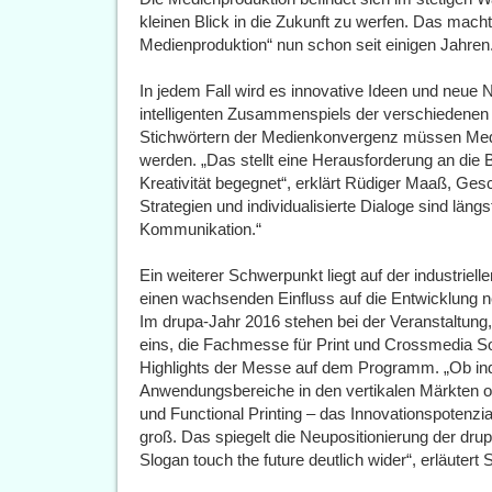
kleinen Blick in die Zukunft zu werfen. Das macht
Medienproduktion“ nun schon seit einigen Jahren
In jedem Fall wird es innovative Ideen und neue
intelligenten Zusammenspiels der verschiedenen
Stichwörtern der Medienkonvergenz müssen Medien
werden. „Das stellt eine Herausforderung an die B
Kreativität begegnet“, erklärt Rüdiger Maaß, Gesc
Strategien und individualisierte Dialoge sind längs
Kommunikation.“
Ein weiterer Schwerpunkt liegt auf der industriell
einen wachsenden Einfluss auf die Entwicklung n
Im drupa-Jahr 2016 stehen bei der Veranstaltun
eins, die Fachmesse für Print und Crossmedia Solu
Highlights der Messe auf dem Programm. „Ob indus
Anwendungsbereiche in den vertikalen Märkten o
und Functional Printing – das Innovationspotenz
groß. Das spiegelt die Neupositionierung der dr
Slogan touch the future deutlich wider“, erläute