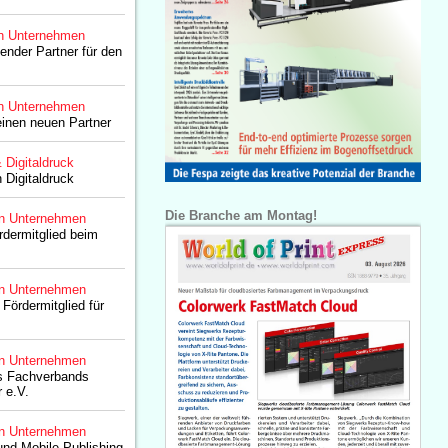
n Unternehmen
ender Partner für den
n Unternehmen
einen neuen Partner
& Digitaldruck
 Digitaldruck
Die Branche am Montag!
n Unternehmen
rdermitglied beim
n Unternehmen
Fördermitglied für
n Unternehmen
s Fachverbands
 e.V.
n Unternehmen
und Mobile-Publishing