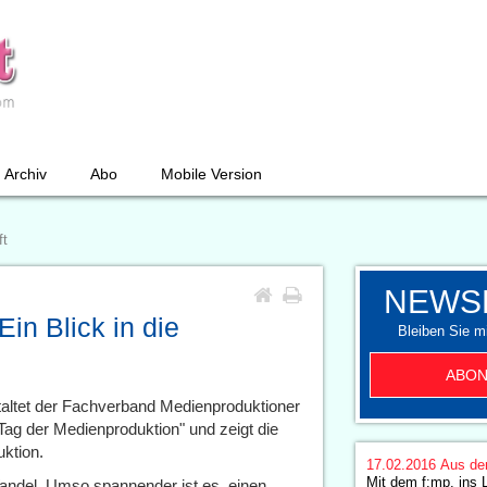
Archiv
Abo
Mobile Version
ft
NEWS
in Blick in die
Bleiben Sie mi
ABON
taltet der Fachverband Medienproduktioner
"Tag der Medienproduktion" und zeigt die
ktion.
17.02.2016
Aus de
Mit dem f:mp. ins 
Wandel. Umso spannender ist es, einen