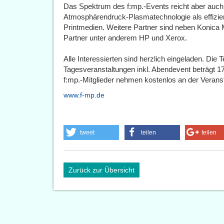
Das Spektrum des f:mp.-Events reicht aber auch 
Atmosphärendruck-Plasmatechnologie als effizie
Printmedien. Weitere Partner sind neben Konica
Partner unter anderem HP und Xerox.
Alle Interessierten sind herzlich eingeladen. Die 
Tagesveranstaltungen inkl. Abendevent beträgt 1
f:mp.-Mitglieder nehmen kostenlos an der Veransta
www.f-mp.de
tweet
teilen
teilen
Zurück zur Übersicht