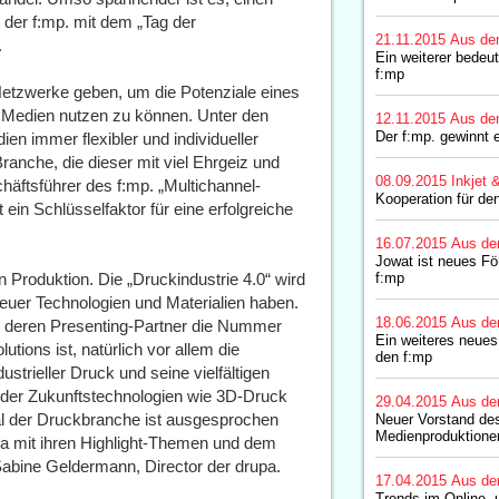
 der f:mp. mit dem „Tag der
21.11.2015
Aus de
.
Ein weiterer bedeut
f:mp
 Netzwerke geben, um die Potenziale eines
 Medien nutzen zu können. Unter den
12.11.2015
Aus de
Der f:mp. gewinnt 
 immer flexibler und individueller
ranche, die dieser mit viel Ehrgeiz und
08.09.2015
Inkjet 
häftsführer des f:mp. „Multichannel-
Kooperation für den
t ein Schlüsselfaktor für eine erfolgreiche
16.07.2015
Aus de
Jowat ist neues Fö
en Produktion. Die „Druckindustrie 4.0“ wird
f:mp
euer Technologien und Materialien haben.
18.06.2015
Aus de
g, deren Presenting-Partner die Nummer
Ein weiteres neues 
tions ist, natürlich vor allem die
den f:mp
trieller Druck und seine vielfältigen
der Zukunftstechnologien wie 3D-Druck
29.04.2015
Aus de
ial der Druckbranche ist ausgesprochen
Neuer Vorstand de
Medienproduktioner
upa mit ihren Highlight-Themen und dem
rt Sabine Geldermann, Director der drupa.
17.04.2015
Aus de
Trends im Online- 