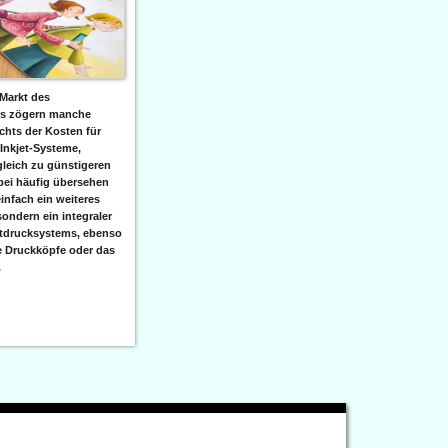
Markt des
ks zögern manche
hts der Kosten für
 Inkjet-Systeme,
leich zu günstigeren
bei häufig übersehen
einfach ein weiteres
sondern ein integraler
etdrucksystems, ebenso
e Druckköpfe oder das
.