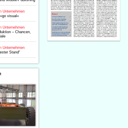
n Unternehmen
 »go visual«
n Unternehmen
duktion – Chancen,
iale
n Unternehmen
ester Stand“
t