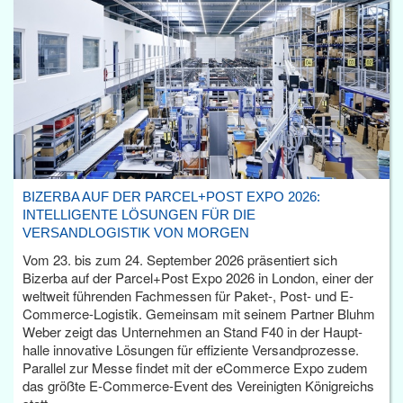
BIZERBA AUF DER PARCEL+POST EXPO 2026:
INTELLIGENTE LÖSUNGEN FÜR DIE
VERSANDLOGISTIK VON MORGEN
Vom 23. bis zum 24. September 2026 präsentiert sich
Bizerba auf der Parcel+Post Expo 2026 in London, einer der
weltweit führenden Fachmessen für Paket-, Post- und E-
Commerce-Logistik. Gemeinsam mit seinem Partner Bluhm
Weber zeigt das Unternehmen an Stand F40 in der Haupt­
halle innovative Lösungen für effiziente Versandprozesse.
Parallel zur Messe findet mit der eCommerce Expo zudem
das größte E-Commerce-Event des Vereinigten Königreichs