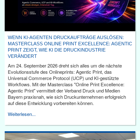
WENN KI-AGENTEN DRUCKAUFTRÄGE AUSLÖSEN:
MASTERCLASS ONLINE PRINT EXCELLENCE: AGENTIC
PRINT ZEIGT, WIE KI DIE DRUCKINDUSTRIE
VERÄNDERT
Am 24. September 2026 dreht sich alles um die nächste
Evolutionsstufe des Onlineprints: Agentic Print, das
Universal Commerce Protocol (UCP) und KI-gestützte
Workflows. Mit der Masterclass "Online Print Excellence:
Agentic Print" vermittelt der Verband Druck und Medien
Bayern praxisnah, wie sich Druckunternehmen erfolgreich
auf diese Entwicklung vorbereiten können.
Weiterlesen...