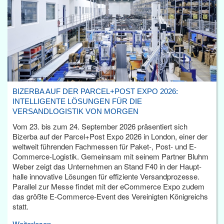
BIZERBA AUF DER PARCEL+POST EXPO 2026:
INTELLIGENTE LÖSUNGEN FÜR DIE
VERSANDLOGISTIK VON MORGEN
Vom 23. bis zum 24. September 2026 präsentiert sich
Bizerba auf der Parcel+Post Expo 2026 in London, einer der
weltweit führenden Fachmessen für Paket-, Post- und E-
Commerce-Logistik. Gemeinsam mit seinem Partner Bluhm
Weber zeigt das Unternehmen an Stand F40 in der Haupt­
halle innovative Lösungen für effiziente Versandprozesse.
Parallel zur Messe findet mit der eCommerce Expo zudem
das größte E-Commerce-Event des Vereinigten Königreichs
statt.
Weiterlesen...