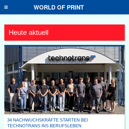
WORLD OF PRINT
Toggle
navigation
Heute aktuell
34 NACHWUCHSKRÄFTE STARTEN BEI
TECHNOTRANS INS BERUFSLEBEN