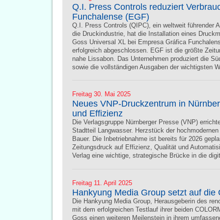
Q.I. Press Controls reduziert Verbr
Funchalense (EGF)
Q.I. Press Controls (QIPC), ein weltweit führender 
die Druckindustrie, hat die Installation eines Dru
Goss Universal XL bei Empresa Gráfica Funchalense
erfolgreich abgeschlossen. EGF ist die größte Zeitun
nahe Lissabon. Das Unternehmen produziert die Sü
sowie die vollständigen Ausgaben der wichtigsten 
Freitag 30. Mai 2025
Neues VNP-Druckzentrum in Nürnberg:
und Effizienz
Die Verlagsgruppe Nürnberger Presse (VNP) erricht
Stadtteil Langwasser. Herzstück der hochmodernen 
Bauer. Die Inbetriebnahme ist bereits für 2026 gepl
Zeitungsdruck auf Effizienz, Qualität und Automatisi
Verlag eine wichtige, strategische Brücke in die digi
Freitag 11. April 2025
Hankyung Media Group setzt auf di
Die Hankyung Media Group, Herausgeberin des ren
mit dem erfolgreichen Testlauf ihrer beiden COLO
Goss einen weiteren Meilenstein in ihrem umfassen