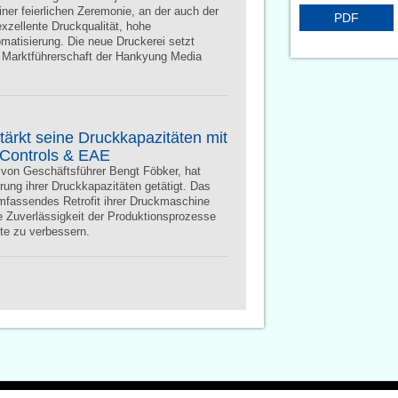
ner feierlichen Zeremonie, an der auch der
PDF
xzellente Druckqualität, hohe
omatisierung. Die neue Druckerei setzt
e Marktführerschaft der Hankyung Media
rkt seine Druckkapazitäten mit
 Controls & EAE
von Geschäftsführer Bengt Föbker, hat
rung ihrer Druckkapazitäten getätigt. Das
mfassendes Retrofit ihrer Druckmaschine
ie Zuverlässigkeit der Produktionsprozesse
kte zu verbessern.