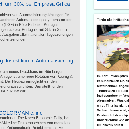
auch um 30% bei Empresa Grfica
Anbieter von Automatisierungslösungen für
Tinte als kritisch
ckmaschinen-Automatisierungssystems an der
 (EGF) in Pêro Pinheiro, Portugal,
gsdruckerei Portugals mit Sitz in Sintra,
d-Ausgaben aller nationalen Tageszeitungen
Wochenzeitungen.
 Investition in Automatisierung
et ein neues Druckhaus im Nürnberger
Im hart umkämpften 
Anlage ist eine neue Rotation von Koenig &
kommerziellen Druc
ant. Der Neubau ermöglicht es, den
Unternehmen angesic
erung auszurichten. Das stellt für den
Tintensätze digitaler
tale Zukunft dar.
insbesondere im Verg
Alternativen. Was da
wird: Tinte ist nicht 
Verbrauchsmaterial, 
e COLORMAN e:line
Bestandteil des Inkj
ommierten The Korea Economic Daily, hat
unverzichtbar wie di
RMAN e:line Druckmaschinen von manroland
Druckwerk selbst......
den Zeitungsdruck-Projekt erreicht. Am