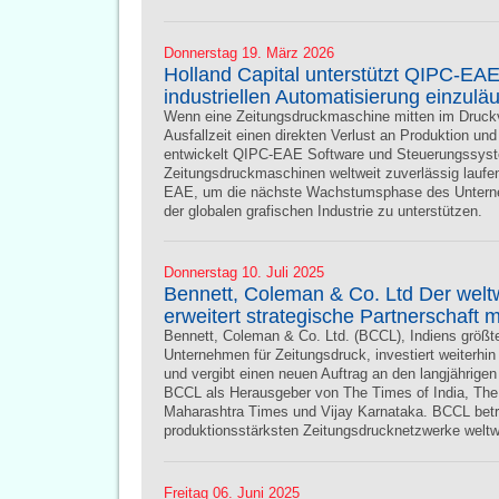
Donnerstag 19. März 2026
Holland Capital unterstützt QIPC-EAE
industriellen Automatisierung einzulä
Wenn eine Zeitungsdruckmaschine mitten im Druckvo
Ausfallzeit einen direkten Verlust an Produktion u
entwickelt QIPC-EAE Software und Steuerungssyste
Zeitungsdruckmaschinen weltweit zuverlässig laufen.
EAE, um die nächste Wachstumsphase des Unterne
der globalen grafischen Industrie zu unterstützen.
Donnerstag 10. Juli 2025
Bennett, Coleman & Co. Ltd Der weltw
erweitert strategische Partnerschaft
Bennett, Coleman & Co. Ltd. (BCCL), Indiens größt
Unternehmen für Zeitungsdruck, investiert weiterhi
und vergibt einen neuen Auftrag an den langjährige
BCCL als Herausgeber von The Times of India, Th
Maharashtra Times und Vijay Karnataka. BCCL betrei
produktionsstärksten Zeitungsdrucknetzwerke weltw
Freitag 06. Juni 2025