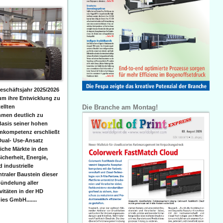
eschäftsjahr 2025/2026
 um ihre Entwicklung zu
Die Branche am Montag!
ellten
men deutlich zu
Basis seiner hohen
emkompetenz erschließt
Dual- Use-Ansatz
iche Märkte in den
icherheit, Energie,
 industrielle
raler Baustein dieser
ündelung aller
itäten in der HD
es GmbH.......