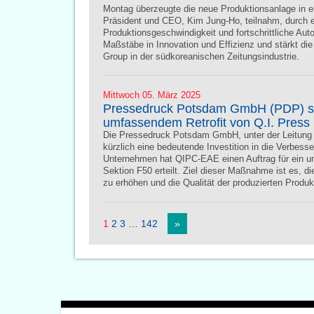
Montag überzeugte die neue Produktionsanlage in ei
Präsident und CEO, Kim Jung-Ho, teilnahm, durch e
Produktionsgeschwindigkeit und fortschrittliche Aut
Maßstäbe in Innovation und Effizienz und stärkt di
Group in der südkoreanischen Zeitungsindustrie.
Mittwoch 05. März 2025
Pressedruck Potsdam GmbH (PDP) stä
umfassendem Retrofit von Q.I. Press
Die Pressedruck Potsdam GmbH, unter der Leitung 
kürzlich eine bedeutende Investition in die Verbesse
Unternehmen hat QIPC-EAE einen Auftrag für ein u
Sektion F50 erteilt. Ziel dieser Maßnahme ist es, d
zu erhöhen und die Qualität der produzierten Produ
1
2
3
…
142
»