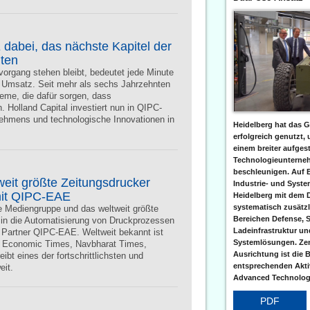
 dabei, das nächste Kapitel der
uten
rgang stehen bleibt, bedeutet jede Minute
nd Umsatz. Seit mehr als sechs Jahrzehnten
me, die dafür sorgen, dass
 Holland Capital investiert nun in QIPC-
hmens und technologische Innovationen in
Heidelberg hat das G
erfolgreich genutzt,
einem breiter aufgest
Technologieunterneh
beschleunigen. Auf 
eit größte Zeitungsdrucker
Industrie- und Syst
 mit QIPC-EAE
Heidelberg mit dem 
systematisch zusätzl
e Mediengruppe und das weltweit größte
Bereichen Defense, S
n in die Automatisierung von Druckprozessen
Ladeinfrastruktur und
n Partner QIPC-EAE. Weltweit bekannt ist
Systemlösungen. Zent
e Economic Times, Navbharat Times,
Ausrichtung ist die B
bt eines der fortschrittlichsten und
entsprechenden Aktiv
eit.
Advanced Technologi
PDF