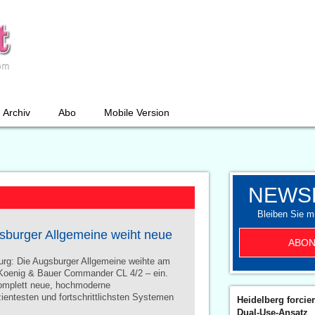
Archiv
Abo
Mobile Version
NEWS
Bleiben Sie mi
gsburger Allgemeine weiht neue
ABON
burg: Die Augsburger Allgemeine weihte am
e Koenig & Bauer Commander CL 4/2 – ein.
komplett neue, hochmoderne
zientesten und fortschrittlichsten Systemen
Heidelberg forcier
Dual-Use-Ansatz