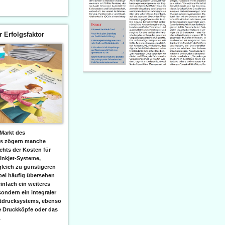
er Erfolgsfaktor
Markt des
ks zögern manche
hts der Kosten für
 Inkjet-Systeme,
leich zu günstigeren
bei häufig übersehen
einfach ein weiteres
sondern ein integraler
etdrucksystems, ebenso
e Druckköpfe oder das
.