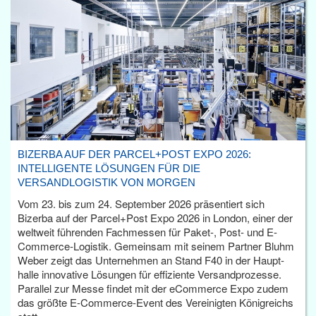
BIZERBA AUF DER PARCEL+POST EXPO 2026:
INTELLIGENTE LÖSUNGEN FÜR DIE
VERSANDLOGISTIK VON MORGEN
Vom 23. bis zum 24. September 2026 präsentiert sich
Bizerba auf der Parcel+Post Expo 2026 in London, einer der
weltweit führenden Fachmessen für Paket-, Post- und E-
Commerce-Logistik. Gemeinsam mit seinem Partner Bluhm
Weber zeigt das Unternehmen an Stand F40 in der Haupt­
halle innovative Lösungen für effiziente Versandprozesse.
Parallel zur Messe findet mit der eCommerce Expo zudem
das größte E-Commerce-Event des Vereinigten Königreichs