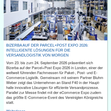
BIZERBA AUF DER PARCEL+POST EXPO 2026:
INTELLIGENTE LÖSUNGEN FÜR DIE
VERSANDLOGISTIK VON MORGEN
Vom 23. bis zum 24. September 2026 präsentiert sich
Bizerba auf der Parcel+Post Expo 2026 in London, einer der
weltweit führenden Fachmessen für Paket-, Post- und E-
Commerce-Logistik. Gemeinsam mit seinem Partner Bluhm
Weber zeigt das Unternehmen an Stand F40 in der Haupt­
halle innovative Lösungen für effiziente Versandprozesse.
Parallel zur Messe findet mit der eCommerce Expo zudem
das größte E-Commerce-Event des Vereinigten Königreichs
statt.
Weiterlesen...