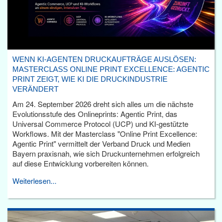
WENN KI-AGENTEN DRUCKAUFTRÄGE AUSLÖSEN:
MASTERCLASS ONLINE PRINT EXCELLENCE: AGENTIC
PRINT ZEIGT, WIE KI DIE DRUCKINDUSTRIE
VERÄNDERT
Am 24. September 2026 dreht sich alles um die nächste
Evolutionsstufe des Onlineprints: Agentic Print, das
Universal Commerce Protocol (UCP) und KI-gestützte
Workflows. Mit der Masterclass "Online Print Excellence:
Agentic Print" vermittelt der Verband Druck und Medien
Bayern praxisnah, wie sich Druckunternehmen erfolgreich
auf diese Entwicklung vorbereiten können.
Weiterlesen...