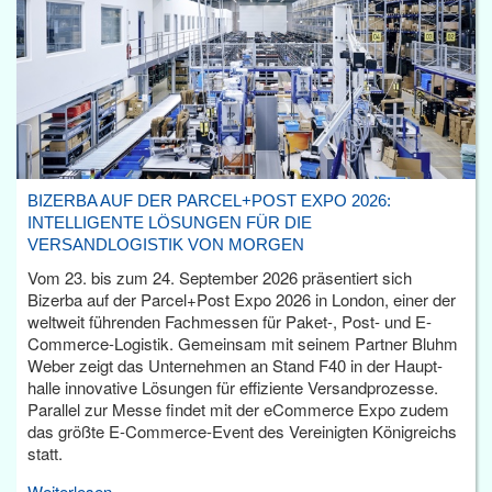
BIZERBA AUF DER PARCEL+POST EXPO 2026:
INTELLIGENTE LÖSUNGEN FÜR DIE
VERSANDLOGISTIK VON MORGEN
Vom 23. bis zum 24. September 2026 präsentiert sich
Bizerba auf der Parcel+Post Expo 2026 in London, einer der
weltweit führenden Fachmessen für Paket-, Post- und E-
Commerce-Logistik. Gemeinsam mit seinem Partner Bluhm
Weber zeigt das Unternehmen an Stand F40 in der Haupt­
halle innovative Lösungen für effiziente Versandprozesse.
Parallel zur Messe findet mit der eCommerce Expo zudem
das größte E-Commerce-Event des Vereinigten Königreichs
statt.
Weiterlesen...