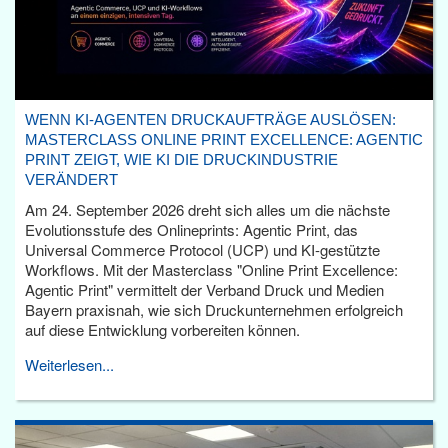
WENN KI-AGENTEN DRUCKAUFTRÄGE AUSLÖSEN:
MASTERCLASS ONLINE PRINT EXCELLENCE: AGENTIC
PRINT ZEIGT, WIE KI DIE DRUCKINDUSTRIE
VERÄNDERT
Am 24. September 2026 dreht sich alles um die nächste
Evolutionsstufe des Onlineprints: Agentic Print, das
Universal Commerce Protocol (UCP) und KI-gestützte
Workflows. Mit der Masterclass "Online Print Excellence:
Agentic Print" vermittelt der Verband Druck und Medien
Bayern praxisnah, wie sich Druckunternehmen erfolgreich
auf diese Entwicklung vorbereiten können.
Weiterlesen...