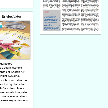
er Erfolgsfaktor
Markt des
ks zögern manche
hts der Kosten für
 Inkjet-Systeme,
leich zu günstigeren
bei häufig übersehen
einfach ein weiteres
sondern ein integraler
etdrucksystems, ebenso
e Druckköpfe oder das
.