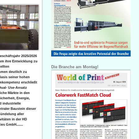
eschäftsjahr 2025/2026
 um ihre Entwicklung zu
Die Branche am Montag!
ellten
men deutlich zu
Basis seiner hohen
emkompetenz erschließt
Dual- Use-Ansatz
iche Märkte in den
icherheit, Energie,
 industrielle
raler Baustein dieser
ündelung aller
itäten in der HD
es GmbH.......