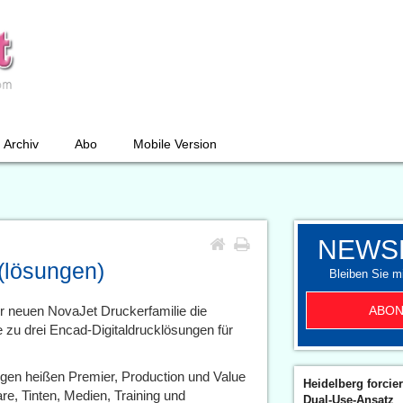
Archiv
Abo
Mobile Version
NEWS
(lösungen)
Bleiben Sie mi
ABON
er neuen NovaJet Druckerfamilie die
e zu drei Encad-Digitaldrucklösungen für
gen heißen Premier, Production und Value
Heidelberg forcier
e, Tinten, Medien, Training und
Dual-Use-Ansatz