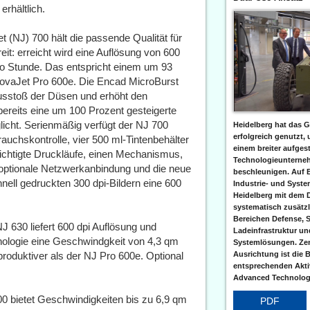
rhältlich.
(NJ) 700 hält die passende Qualität für
it: erreicht wird eine Auflösung von 600
ro Stunde. Das entspricht einem um 93
ovaJet Pro 600e. Die Encad MicroBurst
ausstoß der Düsen und erhöht den
ereits eine um 100 Prozent gesteigerte
licht. Serienmäßig verfügt der NJ 700
Heidelberg hat das G
erfolgreich genutzt,
uchskontrolle, vier 500 ml-Tintenbehälter
einem breiter aufgest
sichtigte Druckläufe, einen Mechanismus,
Technologieunterneh
optionale Netzwerkanbindung und die neue
beschleunigen. Auf 
hnell gedruckten 300 dpi-Bildern eine 600
Industrie- und Syst
Heidelberg mit dem 
systematisch zusätzl
Bereichen Defense, S
 630 liefert 600 dpi Auflösung und
Ladeinfrastruktur und
nologie eine Geschwindgkeit von 4,3 qm
Systemlösungen. Zent
Ausrichtung ist die B
roduktiver als der NJ Pro 600e. Optional
entsprechenden Aktiv
Advanced Technologi
0 bietet Geschwindigkeiten bis zu 6,9 qm
PDF