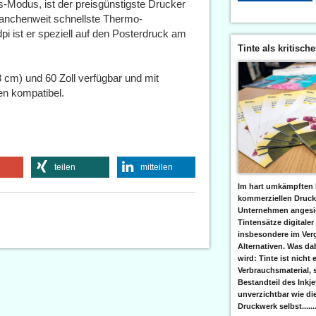
Modus, ist der preisgünstigste Drucker
ranchenweit schnellste Thermo-
dpi ist er speziell auf den Posterdruck am
Tinte als kritisch
8 cm) und 60 Zoll verfügbar und mit
en kompatibel.
teilen
mitteilen
Im hart umkämpften 
kommerziellen Druc
Unternehmen angesic
Tintensätze digitaler
insbesondere im Verg
Alternativen. Was da
wird: Tinte ist nicht 
Verbrauchsmaterial, 
Bestandteil des Inkj
unverzichtbar wie di
Druckwerk selbst......