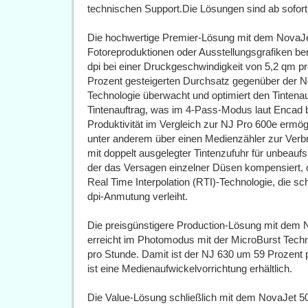
technischen Support.Die Lösungen sind ab sofort e
Die hochwertige Premier-Lösung mit dem NovaJet 
Fotoreproduktionen oder Ausstellungsgrafiken bere
dpi bei einer Druckgeschwindigkeit von 5,2 qm p
Prozent gesteigerten Durchsatz gegenüber der N
Technologie überwacht und optimiert den Tinten
Tintenauftrag, was im 4-Pass-Modus laut Encad b
Produktivität im Vergleich zur NJ Pro 600e ermög
unter anderem über einen Medienzähler zur Verbra
mit doppelt ausgelegter Tintenzufuhr für unbeauf
der das Versagen einzelner Düsen kompensiert, 
Real Time Interpolation (RTI)-Technologie, die sc
dpi-Anmutung verleiht.
Die preisgünstigere Production-Lösung mit dem NJ
erreicht im Photomodus mit der MicroBurst Tech
pro Stunde. Damit ist der NJ 630 um 59 Prozent p
ist eine Medienaufwickelvorrichtung erhältlich.
Die Value-Lösung schließlich mit dem NovaJet 50