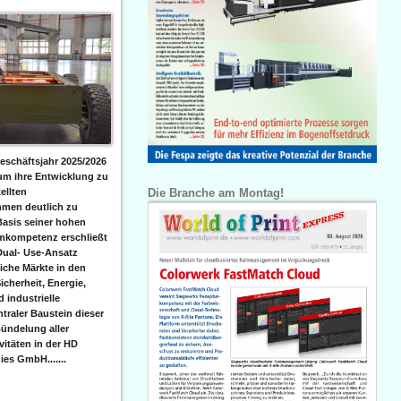
eschäftsjahr 2025/2026
 um ihre Entwicklung zu
Die Branche am Montag!
ellten
men deutlich zu
Basis seiner hohen
emkompetenz erschließt
Dual- Use-Ansatz
iche Märkte in den
icherheit, Energie,
 industrielle
raler Baustein dieser
ündelung aller
itäten in der HD
es GmbH.......