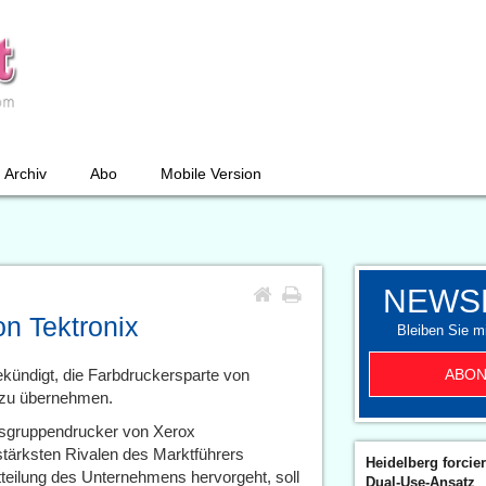
Archiv
Abo
Mobile Version
NEWS
on Tektronix
Bleiben Sie mi
ABON
kündigt, die Farbdruckersparte von
r zu übernehmen.
tsgruppendrucker von Xerox
ärksten Rivalen des Marktführers
Heidelberg forcier
teilung des Unternehmens hervorgeht, soll
Dual-Use-Ansatz