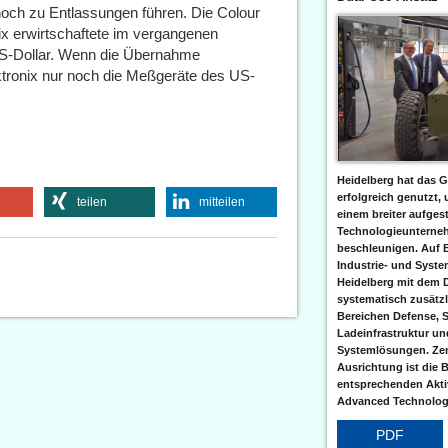
och zu Entlassungen führen. Die Colour
ix erwirtschaftete im vergangenen
US-Dollar. Wenn die Übernahme
tronix nur noch die Meßgeräte des US-
Heidelberg hat das G
erfolgreich genutzt,
teilen
mitteilen
einem breiter aufgest
Technologieunterneh
beschleunigen. Auf 
Industrie- und Syst
Heidelberg mit dem 
systematisch zusätzl
Bereichen Defense, S
Ladeinfrastruktur und
Systemlösungen. Zent
Ausrichtung ist die B
entsprechenden Aktiv
Advanced Technologi
PDF