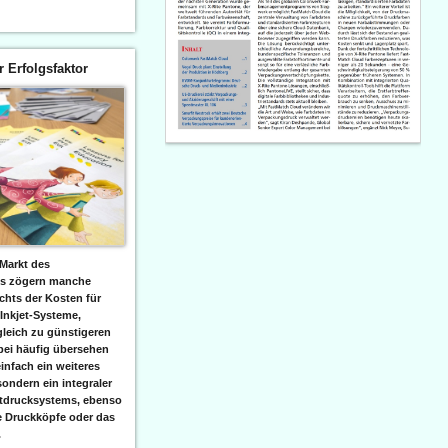
er Erfolgsfaktor
Markt des
ks zögern manche
hts der Kosten für
 Inkjet-Systeme,
leich zu günstigeren
bei häufig übersehen
einfach ein weiteres
sondern ein integraler
etdrucksystems, ebenso
e Druckköpfe oder das
.