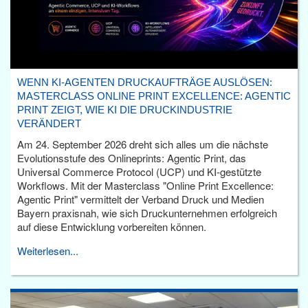
WENN KI-AGENTEN DRUCKAUFTRÄGE AUSLÖSEN:
MASTERCLASS ONLINE PRINT EXCELLENCE: AGENTIC
PRINT ZEIGT, WIE KI DIE DRUCKINDUSTRIE
VERÄNDERT
Am 24. September 2026 dreht sich alles um die nächste
Evolutionsstufe des Onlineprints: Agentic Print, das
Universal Commerce Protocol (UCP) und KI-gestützte
Workflows. Mit der Masterclass "Online Print Excellence:
Agentic Print" vermittelt der Verband Druck und Medien
Bayern praxisnah, wie sich Druckunternehmen erfolgreich
auf diese Entwicklung vorbereiten können.
Weiterlesen...