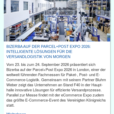
BIZERBA AUF DER PARCEL+POST EXPO 2026:
INTELLIGENTE LÖSUNGEN FÜR DIE
VERSANDLOGISTIK VON MORGEN
Vom 23. bis zum 24. September 2026 präsentiert sich
Bizerba auf der Parcel+Post Expo 2026 in London, einer der
weltweit führenden Fachmessen für Paket-, Post- und E-
Commerce-Logistik. Gemeinsam mit seinem Partner Bluhm
Weber zeigt das Unternehmen an Stand F40 in der Haupt­
halle innovative Lösungen für effiziente Versandprozesse.
Parallel zur Messe findet mit der eCommerce Expo zudem
das größte E-Commerce-Event des Vereinigten Königreichs
statt.
Weiterlesen...