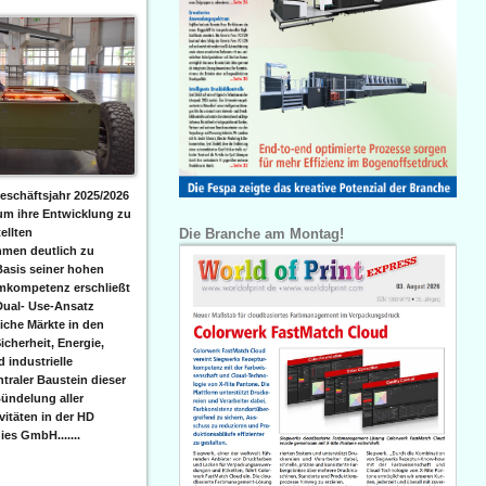
eschäftsjahr 2025/2026
 um ihre Entwicklung zu
Die Branche am Montag!
ellten
men deutlich zu
Basis seiner hohen
emkompetenz erschließt
Dual- Use-Ansatz
iche Märkte in den
icherheit, Energie,
 industrielle
raler Baustein dieser
ündelung aller
itäten in der HD
es GmbH.......