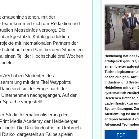
ckmaschine stehen, mit der
ul-Team kümmert sich um Redaktion und
ktuellen Messeinfos versorgt. Die
enbankgestützte Katalogproduktion
ekte mit internationalen Partnern der
 steht auf dem Plan, bei dem Studenten
i einen Teil der Hochschule drei Wochen
Heidelberg hat das G
erfolgreich genutzt,
andeln.
einem breiter aufgest
Technologieunterneh
 AG haben Studenten des
beschleunigen. Auf 
sammlung mit dem Titel Waypoints 
Industrie- und Syst
Heidelberg mit dem 
 Darin sind sie der Frage nach der
systematisch zusätzl
on Unternehmen nachgegangen. Auf der
Bereichen Defense, S
 Sprache vorgestellt.
Ladeinfrastruktur und
Systemlösungen. Zent
Ausrichtung ist die B
er Studie Internationalisierung der
entsprechenden Aktiv
r Print Media Academy der Heidelberger
Advanced Technologi
l lautet Die Druckindustrie im Umbruch 
isiko  dargestellt an Fallbeispielen
PDF