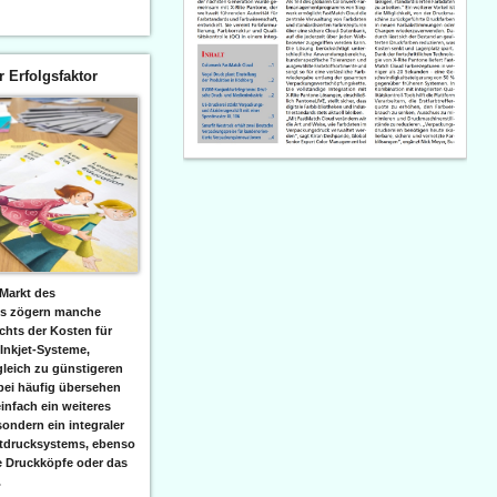
er Erfolgsfaktor
Markt des
ks zögern manche
hts der Kosten für
 Inkjet-Systeme,
leich zu günstigeren
bei häufig übersehen
einfach ein weiteres
sondern ein integraler
etdrucksystems, ebenso
e Druckköpfe oder das
.