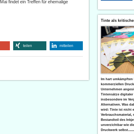
ai findet ein Treffen für ehemalige
Tinte als kritisch
teilen
mitteilen
Im hart umkämpften 
kommerziellen Druc
Unternehmen angesic
Tintensätze digitaler
insbesondere im Verg
Alternativen. Was da
wird: Tinte ist nicht 
Verbrauchsmaterial, 
Bestandteil des Inkj
unverzichtbar wie di
Druckwerk selbst......