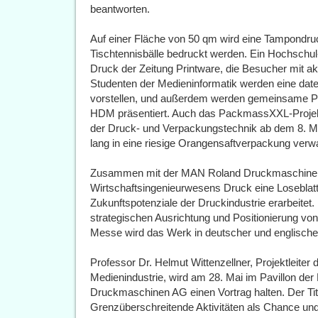
beantworten.
Auf einer Fläche von 50 qm wird eine Tampondru
Tischtennisbälle bedruckt werden. Ein Hochsch
Druck der Zeitung Printware, die Besucher mit a
Studenten der Medieninformatik werden eine dat
vorstellen, und außerdem werden gemeinsame Proj
HDM präsentiert. Auch das PackmassXXL-Projekt
der Druck- und Verpackungstechnik ab dem 8. Ma
lang in eine riesige Orangensaftverpackung verw
Zusammen mit der MAN Roland Druckmaschinen
Wirtschaftsingenieurwesens Druck eine Loseblatt
Zukunftspotenziale der Druckindustrie erarbeitet.
strategischen Ausrichtung und Positionierung v
Messe wird das Werk in deutscher und englischer
Professor Dr. Helmut Wittenzellner, Projektleiter d
Medienindustrie, wird am 28. Mai im Pavillon de
Druckmaschinen AG einen Vortrag halten. Der Tite
Grenzüberschreitende Aktivitäten als Chance und R