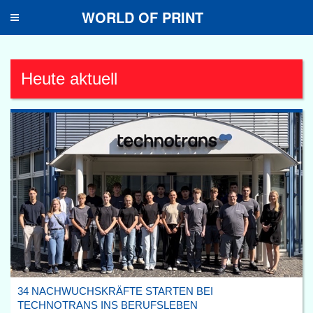
WORLD OF PRINT
Toggle
navigation
Heute aktuell
34 NACHWUCHSKRÄFTE STARTEN BEI
TECHNOTRANS INS BERUFSLEBEN