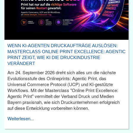
WENN KI-AGENTEN DRUCKAUFTRÄGE AUSLÖSEN:
MASTERCLASS ONLINE PRINT EXCELLENCE: AGENTIC
PRINT ZEIGT, WIE KI DIE DRUCKINDUSTRIE
VERÄNDERT
Am 24. September 2026 dreht sich alles um die nächste
Evolutionsstufe des Onlineprints: Agentic Print, das
Universal Commerce Protocol (UCP) und KI-gestützte
Workflows. Mit der Masterclass "Online Print Excellence:
Agentic Print" vermittelt der Verband Druck und Medien
Bayern praxisnah, wie sich Druckunternehmen erfolgreich
auf diese Entwicklung vorbereiten können.
Weiterlesen...