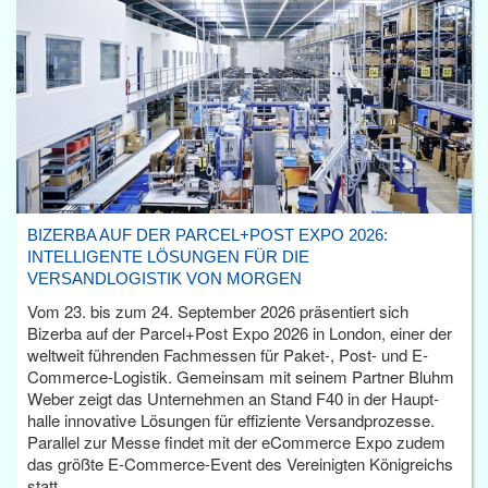
BIZERBA AUF DER PARCEL+POST EXPO 2026:
INTELLIGENTE LÖSUNGEN FÜR DIE
VERSANDLOGISTIK VON MORGEN
Vom 23. bis zum 24. September 2026 präsentiert sich
Bizerba auf der Parcel+Post Expo 2026 in London, einer der
weltweit führenden Fachmessen für Paket-, Post- und E-
Commerce-Logistik. Gemeinsam mit seinem Partner Bluhm
Weber zeigt das Unternehmen an Stand F40 in der Haupt­
halle innovative Lösungen für effiziente Versandprozesse.
Parallel zur Messe findet mit der eCommerce Expo zudem
das größte E-Commerce-Event des Vereinigten Königreichs
statt.