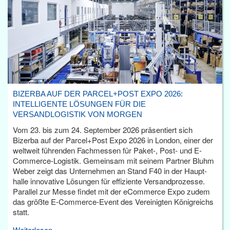
BIZERBA AUF DER PARCEL+POST EXPO 2026:
INTELLIGENTE LÖSUNGEN FÜR DIE
VERSANDLOGISTIK VON MORGEN
Vom 23. bis zum 24. September 2026 präsentiert sich
Bizerba auf der Parcel+Post Expo 2026 in London, einer der
weltweit führenden Fachmessen für Paket-, Post- und E-
Commerce-Logistik. Gemeinsam mit seinem Partner Bluhm
Weber zeigt das Unternehmen an Stand F40 in der Haupt­
halle innovative Lösungen für effiziente Versandprozesse.
Parallel zur Messe findet mit der eCommerce Expo zudem
das größte E-Commerce-Event des Vereinigten Königreichs
statt.
Weiterlesen...