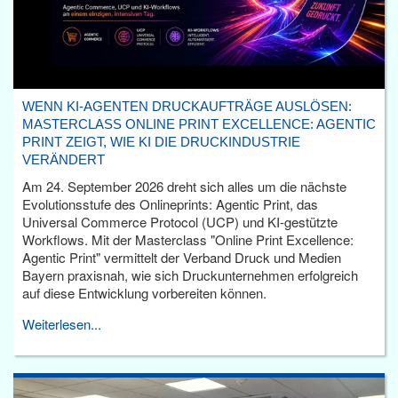
WENN KI-AGENTEN DRUCKAUFTRÄGE AUSLÖSEN:
MASTERCLASS ONLINE PRINT EXCELLENCE: AGENTIC
PRINT ZEIGT, WIE KI DIE DRUCKINDUSTRIE
VERÄNDERT
Am 24. September 2026 dreht sich alles um die nächste
Evolutionsstufe des Onlineprints: Agentic Print, das
Universal Commerce Protocol (UCP) und KI-gestützte
Workflows. Mit der Masterclass "Online Print Excellence:
Agentic Print" vermittelt der Verband Druck und Medien
Bayern praxisnah, wie sich Druckunternehmen erfolgreich
auf diese Entwicklung vorbereiten können.
Weiterlesen...