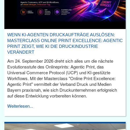
WENN KI-AGENTEN DRUCKAUFTRÄGE AUSLÖSEN:
MASTERCLASS ONLINE PRINT EXCELLENCE: AGENTIC
PRINT ZEIGT, WIE KI DIE DRUCKINDUSTRIE
VERÄNDERT
Am 24. September 2026 dreht sich alles um die nächste
Evolutionsstufe des Onlineprints: Agentic Print, das
Universal Commerce Protocol (UCP) und KI-gestützte
Workflows. Mit der Masterclass "Online Print Excellence:
Agentic Print" vermittelt der Verband Druck und Medien
Bayern praxisnah, wie sich Druckunternehmen erfolgreich
auf diese Entwicklung vorbereiten können.
Weiterlesen...