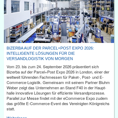
BIZERBA AUF DER PARCEL+POST EXPO 2026:
INTELLIGENTE LÖSUNGEN FÜR DIE
VERSANDLOGISTIK VON MORGEN
Vom 23. bis zum 24. September 2026 präsentiert sich
Bizerba auf der Parcel+Post Expo 2026 in London, einer der
weltweit führenden Fachmessen für Paket-, Post- und E-
Commerce-Logistik. Gemeinsam mit seinem Partner Bluhm
Weber zeigt das Unternehmen an Stand F40 in der Haupt­
halle innovative Lösungen für effiziente Versandprozesse.
Parallel zur Messe findet mit der eCommerce Expo zudem
das größte E-Commerce-Event des Vereinigten Königreichs
statt.
Weiterlesen...