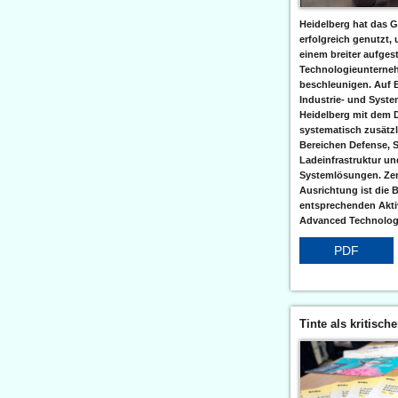
Heidelberg hat das G
erfolgreich genutzt,
einem breiter aufgest
Technologieunterneh
beschleunigen. Auf 
Industrie- und Syst
Heidelberg mit dem 
systematisch zusätzl
Bereichen Defense, S
Ladeinfrastruktur und
Systemlösungen. Zent
Ausrichtung ist die B
entsprechenden Aktiv
Advanced Technologi
PDF
Tinte als kritisch