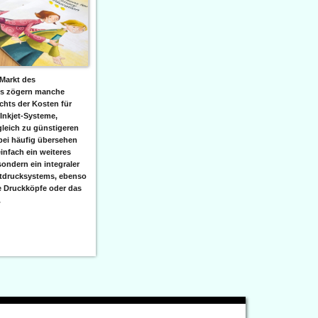
Markt des
ks zögern manche
hts der Kosten für
 Inkjet-Systeme,
leich zu günstigeren
bei häufig übersehen
einfach ein weiteres
sondern ein integraler
etdrucksystems, ebenso
e Druckköpfe oder das
.