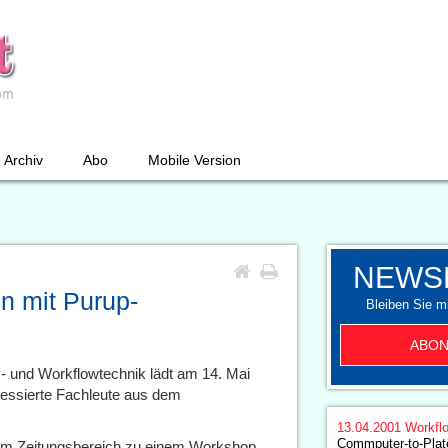
Archiv
Abo
Mobile Version
NEWS
n mit Purup-
Bleiben Sie mi
ABON
P- und Workflowtechnik lädt am 14. Mai
essierte Fachleute aus dem
13.04.2001
Workfl
Commputer-to-Plat
 dem Zeitungsbereich zu einem Workshop