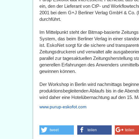
ein, den der Lieferant von CtP- und Workflowtech
2001 bei dem G+J Berliner Verlag GmbH & Co. (Ber
durchführt.
Im Mittelpunkt steht der Bitmap-basierte Zeitu
System, das beim Berliner Verlag in einer stando
ist. EskoNet sorgt für die sichere und transpare
Zeitungsdruckerei und verwaltet alle ausgabeori
parallel zur tagesaktuellen Zeitungsherstellung s
generellen Erfahrungen des Anwenders unmittelb
gewinnen können.
Der Workshop in Berlin wird nachmittags beginn
produktionsbegleitenden Ablaufs bis in die Aben
wird daher eine Hotelübernachtung auf den 15. M
www.purup-eskofot.com
tweet
teilen
teilen