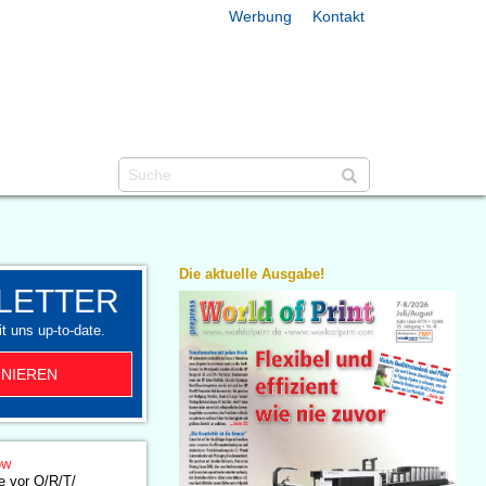
Werbung
Kontakt
Die aktuelle Ausgabe!
LETTER
t uns up-to-date.
NIEREN
ow
e vor O/R/T/