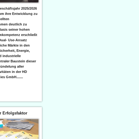
eschäftsjahr 2025/2026
 um ihre Entwicklung zu
ellten
men deutlich zu
Basis seiner hohen
emkompetenz erschließt
Dual- Use-Ansatz
iche Märkte in den
icherheit, Energie,
 industrielle
raler Baustein dieser
ündelung aller
itäten in der HD
es GmbH.......
er Erfolgsfaktor