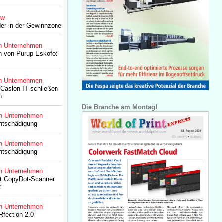
ow
der in der Gewinnzone
n Unternehmen
 von Purup-Eskofot
n Unternehmen
Caslon IT schließen
n
Die Branche am Montag!
n Unternehmen
Entschädigung
n Unternehmen
Entschädigung
n Unternehmen
lt CopyDot-Scanner
r
n Unternehmen
Rfection 2.0