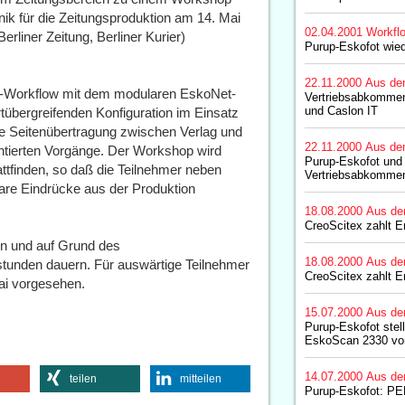
nik für die Zeitungsproduktion am 14. Mai
02.04.2001
Workfl
liner Zeitung, Berliner Kurier)
Purup-Eskofot wie
22.11.2000
Aus de
ngs-Workflow mit dem modularen EskoNet-
Vertriebsabkommen
und Caslon IT
rtübergreifenden Konfiguration im Einsatz
nte Seitenübertragung zwischen Verlag und
22.11.2000
Aus de
entierten Vorgänge. Der Workshop wird
Purup-Eskofot und 
tattfinden, so daß die Teilnehmer neben
Vertriebsabkomme
are Eindrücke aus der Produktion
18.08.2000
Aus de
CreoScitex zahlt 
en und auf Grund des
18.08.2000
Aus de
dstunden dauern. Für auswärtige Teilnehmer
CreoScitex zahlt 
ai vorgesehen.
15.07.2000
Aus de
Purup-Eskofot stel
EskoScan 2330 vo
14.07.2000
Aus de
teilen
mitteilen
Purup-Eskofot: PE