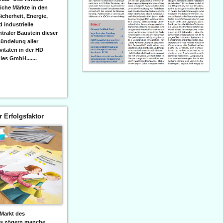
iche Märkte in den
icherheit, Energie,
 industrielle
raler Baustein dieser
ündelung aller
itäten in der HD
es GmbH.......
er Erfolgsfaktor
Markt des
ks zögern manche