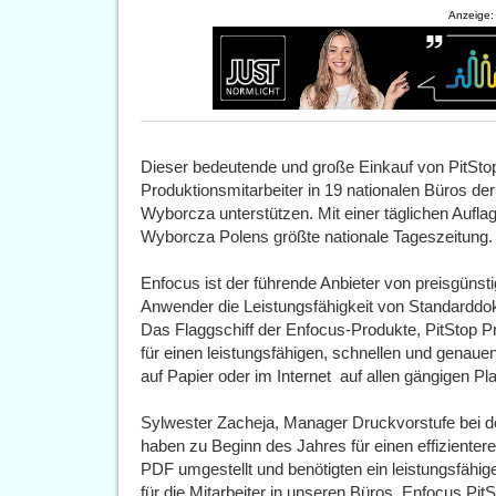
Anzeige:
Dieser bedeutende und große Einkauf von PitStop
Produktionsmitarbeiter in 19 nationalen Büros 
Wyborcza unterstützen. Mit einer täglichen Aufl
Wyborcza Polens größte nationale Tageszeitung.
Enfocus ist der führende Anbieter von preisgünst
Anwender die Leistungsfähigkeit von Standard
Das Flaggschiff der Enfocus-Produkte, PitStop Pro
für einen leistungsfähigen, schnellen und gena
auf Papier oder im Internet  auf allen gängigen Pl
Sylwester Zacheja, Manager Druckvorstufe bei 
haben zu Beginn des Jahres für einen effizienter
PDF umgestellt und benötigten ein leistungsfähig
für die Mitarbeiter in unseren Büros. Enfocus Pi