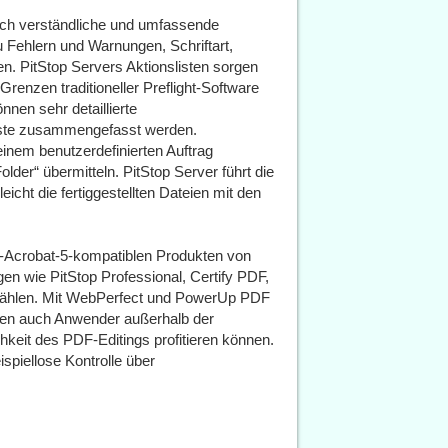
sch verständliche und umfassende
u Fehlern und Warnungen, Schriftart,
den. PitStop Servers Aktionslisten sorgen
 Grenzen traditioneller Preflight-Software
nen sehr detaillierte
Liste zusammengefasst werden.
 einem benutzerdefinierten Auftrag
lder“ übermitteln. PitStop Server führt die
cht die fertiggestellten Dateien mit den
e-Acrobat-5-kompatiblen Produkten von
n wie PitStop Professional, Certify PDF,
zählen. Mit WebPerfect und PowerUp PDF
enen auch Anwender außerhalb der
keit des PDF-Editings profitieren können.
piellose Kontrolle über