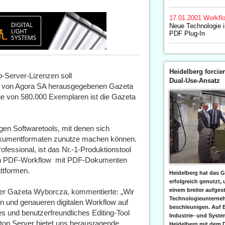
17.01.2001
Workfl
Neue Technologie i
PDF Plug-In
Heidelberg forcier
-Server-Lizenzen soll
Dual-Use-Ansatz
der von Agora SA herausgegebenen Gazeta
age von 580.000 Exemplaren ist die Gazeta
igen Softwaretools, mit denen sich
dokumentformaten zunutze machen können.
fessional, ist das Nr.-1-Produktionstool
uen PDF-Workflow  mit PDF-Dokumenten
attformen.
Heidelberg hat das G
erfolgreich genutzt,
einem breiter aufgest
der Gazeta Wyborcza, kommentierte: „Wir
Technologieunterneh
en und genaueren digitalen Workflow auf
beschleunigen. Auf 
es und benutzerfreundliches Editing-Tool
Industrie- und Syst
tStop Server bietet uns herausragende
Heidelberg mit dem 