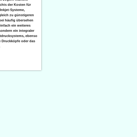
hts der Kosten für
 Inkjet-Systeme,
leich zu günstigeren
bei häufig übersehen
einfach ein weiteres
sondern ein integraler
etdrucksystems, ebenso
e Druckköpfe oder das
.