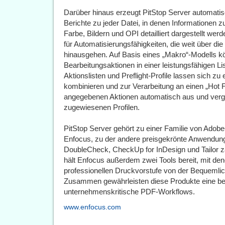
Darüber hinaus erzeugt PitStop Server automati
Berichte zu jeder Datei, in denen Informationen z
Farbe, Bildern und OPI detailliert dargestellt wer
für Automatisierungsfähigkeiten, die weit über die
hinausgehen. Auf Basis eines „Makro“-Modells kön
Bearbeitungsaktionen in einer leistungsfähigen 
Aktionslisten und Preflight-Profile lassen sich zu
kombinieren und zur Verarbeitung an einen „Hot Fo
angegebenen Aktionen automatisch aus und verglei
zugewiesenen Profilen.
PitStop Server gehört zu einer Familie von Adob
Enfocus, zu der andere preisgekrönte Anwendunge
DoubleCheck, CheckUp for InDesign und Tailor 
hält Enfocus außerdem zwei Tools bereit, mit d
professionellen Druckvorstufe von der Bequemlich
Zusammen gewährleisten diese Produkte eine beis
unternehmenskritische PDF-Workflows.
www.enfocus.com