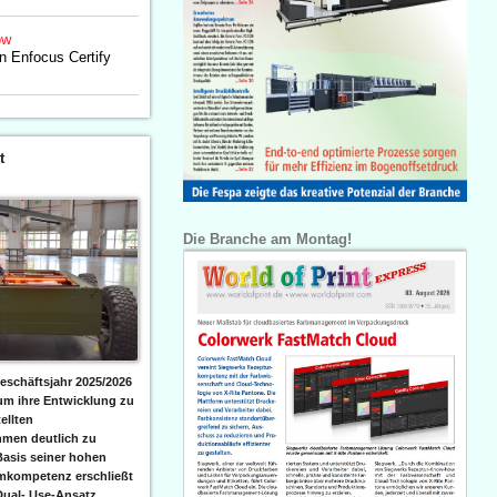
ow
n Enfocus Certify
t
Die Branche am Montag!
eschäftsjahr 2025/2026
 um ihre Entwicklung zu
ellten
men deutlich zu
Basis seiner hohen
emkompetenz erschließt
Dual- Use-Ansatz