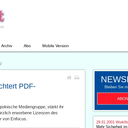
Archiv
Abo
Mobile Version
g
NEWS
chtert PDF-
Bleiben Sie mi
ABON
polnische Mediengruppe, stärkt ihr
rzlich erworbene Lizenzen des
er von Enfocus.
29.01.2001
Workfl
Mehr Sicherheit i