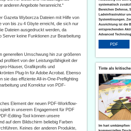
der anderen Angebote heranreicht.“
systematisch zusätzl
Bereichen Defense, S
Ladeinfrastruktur und
der Gazeta Wyborcza Dateien mit Hilfe von
Systemlösungen. Zent
von bis zu 4 Gbyte erreicht, die sich nur
Ausrichtung ist die B
ie Dateien ausgedruckt werden, da
entsprechenden Aktiv
Advanced Technologi
 Server keine Funktionen zur Bearbeitung
PDF
nen generellen Umschwung hin zur größeren
d profitiert von der Leistungsfähigkeit der
pro-Häuser, Grafikprofis und
Tinte als kritisch
krönten Plug-In für Adobe Acrobat. Ebenso
sie das effiziente All-in-One-Preflighting
 Bearbeitung und Korrektur von PDF-
tliches Element der neuen PDF-Workflow-
r spielt in unserem Engagement für PDF
 PDF-Editing-Tool können unsere
nd auf dem Bildschirm beliebig Farben
Im hart umkämpften 
chführen. Keines der anderen Produkte,
kommerziellen Druc