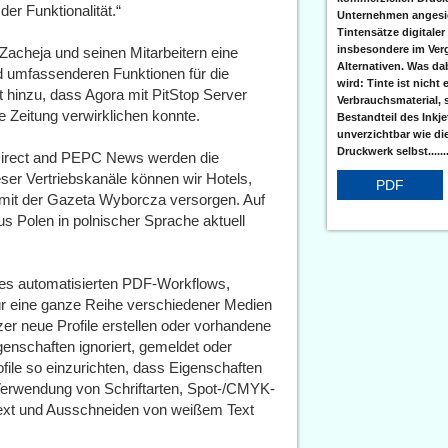
er Funktionalität.“
Unternehmen angesic
Tintensätze digitaler
insbesondere im Verg
 Zacheja und seinen Mitarbeitern eine
Alternativen. Was da
d umfassenderen Funktionen für die
wird: Tinte ist nicht 
 hinzu, dass Agora mit PitStop Server
Verbrauchsmaterial, 
e Zeitung verwirklichen konnte.
Bestandteil des Inkj
unverzichtbar wie di
Druckwerk selbst......
rDirect and PEPC News werden die
er Vertriebskanäle können wir Hotels,
PDF
 mit der Gazeta Wyborcza versorgen. Auf
s Polen in polnischer Sprache aktuell
eines automatisierten PDF-Workflows,
für eine ganze Reihe verschiedener Medien 
er neue Profile erstellen oder vorhandene
nschaften ignoriert, gemeldet oder
le so einzurichten, dass Eigenschaften 
Verwendung von Schriftarten, Spot-/CMYK-
xt und Ausschneiden von weißem Text 