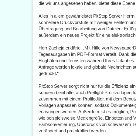
die wir uns angesehen haben, bietet diese Ebene d
Alles in allem gewährleistet PitStop Server Herrn
schnellere Druckvorstufe mit weniger Fehlern un
Übertragung und Bearbeitung von Dateien. Er fügt
außerdem ein neues Projekt für eine elektronisch
Herr Zacheja erklärte: „Mit Hilfe von Newspape
Tagesausgaben im PDF-Format verteilt. Dank dies
Flughäfen und Touristen während Ihres Urlaubes
Anfrage werden lokale und globale Nachrichten au
gedruckt.“
PitStop Server sorgt nicht nur für die Effizienz 
sondern beinhaltet auch Preflight-Profilvorlagen 
zusammen mit einem Profileditor, mit dem Benutz
Vorlagen anpassen können, sodass Dokumenteige
erzwungen werden. Außerdem ist es möglich, Profi
wie beispielsweise Mediengröße, Einbetten und 
Farbkonvertierung, Überdruck von schwarzem Te
verändert und protokolliert werden.