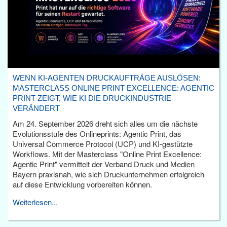
WENN KI-AGENTEN DRUCKAUFTRÄGE AUSLÖSEN:
MASTERCLASS ONLINE PRINT EXCELLENCE: AGENTIC
PRINT ZEIGT, WIE KI DIE DRUCKINDUSTRIE
VERÄNDERT
Am 24. September 2026 dreht sich alles um die nächste
Evolutionsstufe des Onlineprints: Agentic Print, das
Universal Commerce Protocol (UCP) und KI-gestützte
Workflows. Mit der Masterclass "Online Print Excellence:
Agentic Print" vermittelt der Verband Druck und Medien
Bayern praxisnah, wie sich Druckunternehmen erfolgreich
auf diese Entwicklung vorbereiten können.
Weiterlesen...