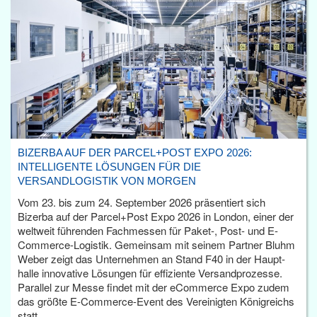
BIZERBA AUF DER PARCEL+POST EXPO 2026:
INTELLIGENTE LÖSUNGEN FÜR DIE
VERSANDLOGISTIK VON MORGEN
Vom 23. bis zum 24. September 2026 präsentiert sich
Bizerba auf der Parcel+Post Expo 2026 in London, einer der
weltweit führenden Fachmessen für Paket-, Post- und E-
Commerce-Logistik. Gemeinsam mit seinem Partner Bluhm
Weber zeigt das Unternehmen an Stand F40 in der Haupt­
halle innovative Lösungen für effiziente Versandprozesse.
Parallel zur Messe findet mit der eCommerce Expo zudem
das größte E-Commerce-Event des Vereinigten Königreichs
statt.