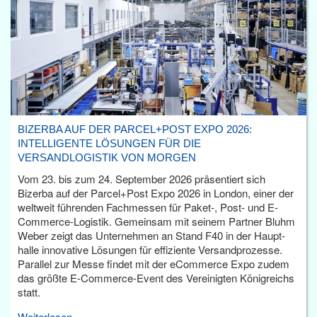
BIZERBA AUF DER PARCEL+POST EXPO 2026:
INTELLIGENTE LÖSUNGEN FÜR DIE
VERSANDLOGISTIK VON MORGEN
Vom 23. bis zum 24. September 2026 präsentiert sich
Bizerba auf der Parcel+Post Expo 2026 in London, einer der
weltweit führenden Fachmessen für Paket-, Post- und E-
Commerce-Logistik. Gemeinsam mit seinem Partner Bluhm
Weber zeigt das Unternehmen an Stand F40 in der Haupt­
halle innovative Lösungen für effiziente Versandprozesse.
Parallel zur Messe findet mit der eCommerce Expo zudem
das größte E-Commerce-Event des Vereinigten Königreichs
statt.
Weiterlesen...