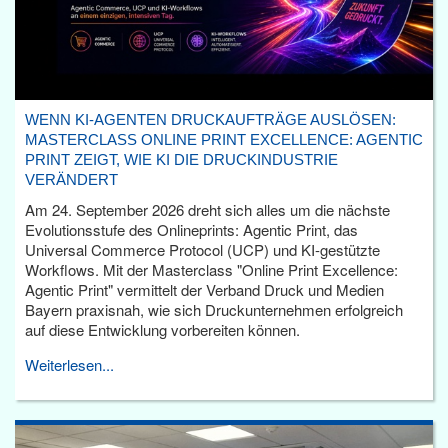
WENN KI-AGENTEN DRUCKAUFTRÄGE AUSLÖSEN:
MASTERCLASS ONLINE PRINT EXCELLENCE: AGENTIC
PRINT ZEIGT, WIE KI DIE DRUCKINDUSTRIE
VERÄNDERT
Am 24. September 2026 dreht sich alles um die nächste
Evolutionsstufe des Onlineprints: Agentic Print, das
Universal Commerce Protocol (UCP) und KI-gestützte
Workflows. Mit der Masterclass "Online Print Excellence:
Agentic Print" vermittelt der Verband Druck und Medien
Bayern praxisnah, wie sich Druckunternehmen erfolgreich
auf diese Entwicklung vorbereiten können.
Weiterlesen...