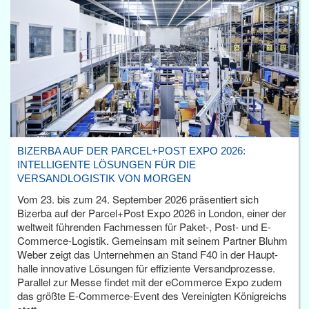
BIZERBA AUF DER PARCEL+POST EXPO 2026:
INTELLIGENTE LÖSUNGEN FÜR DIE
VERSANDLOGISTIK VON MORGEN
Vom 23. bis zum 24. September 2026 präsentiert sich
Bizerba auf der Parcel+Post Expo 2026 in London, einer der
weltweit führenden Fachmessen für Paket-, Post- und E-
Commerce-Logistik. Gemeinsam mit seinem Partner Bluhm
Weber zeigt das Unternehmen an Stand F40 in der Haupt­
halle innovative Lösungen für effiziente Versandprozesse.
Parallel zur Messe findet mit der eCommerce Expo zudem
das größte E-Commerce-Event des Vereinigten Königreichs