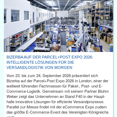
BIZERBA AUF DER PARCEL+POST EXPO 2026:
INTELLIGENTE LÖSUNGEN FÜR DIE
VERSANDLOGISTIK VON MORGEN
Vom 23. bis zum 24. September 2026 präsentiert sich
Bizerba auf der Parcel+Post Expo 2026 in London, einer der
weltweit führenden Fachmessen für Paket-, Post- und E-
Commerce-Logistik. Gemeinsam mit seinem Partner Bluhm
Weber zeigt das Unternehmen an Stand F40 in der Haupt­
halle innovative Lösungen für effiziente Versandprozesse.
Parallel zur Messe findet mit der eCommerce Expo zudem
das größte E-Commerce-Event des Vereinigten Königreichs