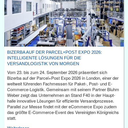
BIZERBA AUF DER PARCEL+POST EXPO 2026:
INTELLIGENTE LÖSUNGEN FÜR DIE
VERSANDLOGISTIK VON MORGEN
Vom 23. bis zum 24. September 2026 präsentiert sich
Bizerba auf der Parcel+Post Expo 2026 in London, einer der
weltweit führenden Fachmessen für Paket-, Post- und E-
Commerce-Logistik. Gemeinsam mit seinem Partner Bluhm
Weber zeigt das Unternehmen an Stand F40 in der Haupt­
halle innovative Lösungen für effiziente Versandprozesse.
Parallel zur Messe findet mit der eCommerce Expo zudem
das größte E-Commerce-Event des Vereinigten Königreichs
statt.
Weiterlesen...