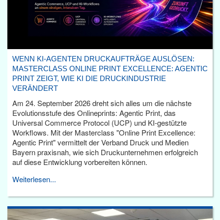
WENN KI-AGENTEN DRUCKAUFTRÄGE AUSLÖSEN:
MASTERCLASS ONLINE PRINT EXCELLENCE: AGENTIC
PRINT ZEIGT, WIE KI DIE DRUCKINDUSTRIE
VERÄNDERT
Am 24. September 2026 dreht sich alles um die nächste
Evolutionsstufe des Onlineprints: Agentic Print, das
Universal Commerce Protocol (UCP) und KI-gestützte
Workflows. Mit der Masterclass "Online Print Excellence:
Agentic Print" vermittelt der Verband Druck und Medien
Bayern praxisnah, wie sich Druckunternehmen erfolgreich
auf diese Entwicklung vorbereiten können.
Weiterlesen...