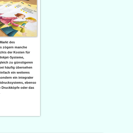
Markt des
ks zögern manche
hts der Kosten für
 Inkjet-Systeme,
leich zu günstigeren
bei häufig übersehen
einfach ein weiteres
sondern ein integraler
etdrucksystems, ebenso
e Druckköpfe oder das
.