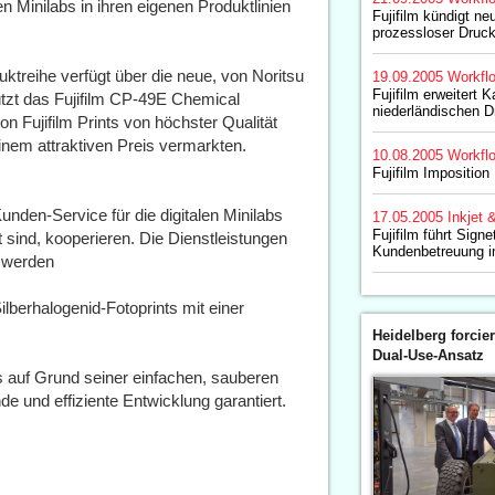
n Minilabs in ihren eigenen Produktlinien
Fujifilm kündigt ne
prozessloser Druck
ktreihe verfügt über die neue, von Noritsu
19.09.2005
Workfl
Fujifilm erweitert K
ützt das Fujifilm CP-49E Chemical
niederländischen D
n Fujifilm Prints von höchster Qualität
einem attraktiven Preis vermarkten.
10.08.2005
Workfl
Fujifilm Impositio
unden-Service für die digitalen Minilabs
17.05.2005
Inkjet 
Fujifilm führt Signet
t sind, kooperieren. Die Dienstleistungen
Kundenbetreuung im
r werden
ilberhalogenid-Fotoprints mit einer
Heidelberg forcier
Dual-Use-Ansatz
s auf Grund seiner einfachen, sauberen
e und effiziente Entwicklung garantiert.