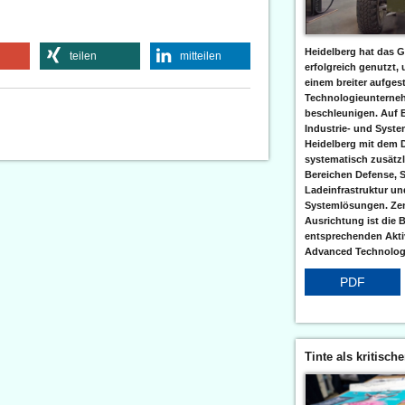
Heidelberg hat das G
teilen
mitteilen
erfolgreich genutzt,
einem breiter aufgest
Technologieunterneh
beschleunigen. Auf 
Industrie- und Syst
Heidelberg mit dem 
systematisch zusätzl
Bereichen Defense, S
Ladeinfrastruktur und
Systemlösungen. Zent
Ausrichtung ist die B
entsprechenden Aktiv
Advanced Technologi
PDF
Tinte als kritisch