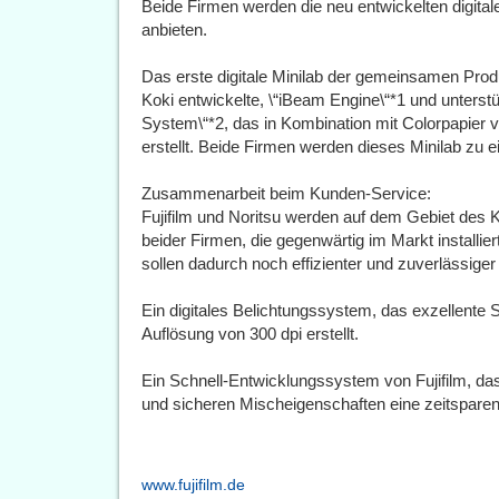
Beide Firmen werden die neu entwickelten digitale
anbieten.
Das erste digitale Minilab der gemeinsamen Produ
Koki entwickelte, \“iBeam Engine\“*1 und unterst
System\“*2, das in Kombination mit Colorpapier vo
erstellt. Beide Firmen werden dieses Minilab zu 
Zusammenarbeit beim Kunden-Service:
Fujifilm und Noritsu werden auf dem Gebiet des K
beider Firmen, die gegenwärtig im Markt installier
sollen dadurch noch effizienter und zuverlässige
Ein digitales Belichtungssystem, das exzellente S
Auflösung von 300 dpi erstellt.
Ein Schnell-Entwicklungssystem von Fujifilm, da
und sicheren Mischeigenschaften eine zeitsparend
www.fujifilm.de