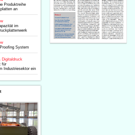
ue Produktreihe
platten an
ow
apazität im
ruckplattenwerk
ow
n Proofing System
& Digitaldruck
 für
 Industriesektor ein
t