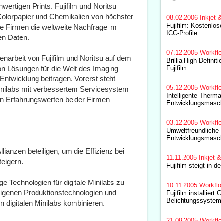
wertigen Prints. Fujifilm und Noritsu
 Colorpapier und Chemikalien von höchster
08.02.2006
Inkjet 
Fujifilm: Kostenlo
de Firmen die weltweite Nachfrage im
ICC-Profile
len Daten.
07.12.2005
Workfl
arbeit von Fujifilm und Noritsu auf dem
Brillia High Defini
von Lösungen für die Welt des Imaging
Fujifilm
Entwicklung beitragen. Vorerst steht
05.12.2005
Workfl
 Minilabs mit verbessertem Servicesystem
Intelligente Therma
en Erfahrungswerten beider Firmen
Entwicklungsmasch
03.12.2005
Workfl
Umweltfreundliche V
Entwicklungsmasch
lianzen beteiligen, um die Effizienz bei
11.11.2005
Inkjet &
teigern.
Fujifilm steigt in d
ige Technologien für digitale Minilabs zu
10.11.2005
Workfl
eigenen Produktionstechnologien und
Fujifilm installiert
Belichtungssystem
 digitalen Minilabs kombinieren.
21.09.2005
Workfl