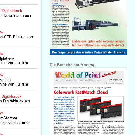
& Digitaldruck
ser Download neuer
ow
tion CTP Platten von
ow
lplatten-
ine von Fujifilm
Die Branche am Montag!
ow
iolett-
ine von Fujifilm
 Digitaldruck
en Digitaldruck ein
ow
 Großformat-
 bei Kohlhammer
ow