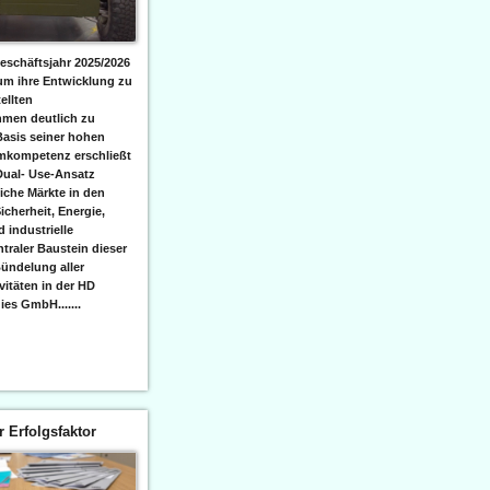
eschäftsjahr 2025/2026
 um ihre Entwicklung zu
ellten
men deutlich zu
Basis seiner hohen
emkompetenz erschließt
Dual- Use-Ansatz
iche Märkte in den
icherheit, Energie,
 industrielle
raler Baustein dieser
ündelung aller
itäten in der HD
es GmbH.......
er Erfolgsfaktor