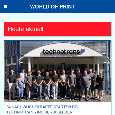
WORLD OF PRINT
Toggle
navigation
Heute aktuell
34 NACHWUCHSKRÄFTE STARTEN BEI
TECHNOTRANS INS BERUFSLEBEN