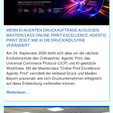
WENN KI-AGENTEN DRUCKAUFTRÄGE AUSLÖSEN:
MASTERCLASS ONLINE PRINT EXCELLENCE: AGENTIC
PRINT ZEIGT, WIE KI DIE DRUCKINDUSTRIE
VERÄNDERT
Am 24. September 2026 dreht sich alles um die nächste
Evolutionsstufe des Onlineprints: Agentic Print, das
Universal Commerce Protocol (UCP) und KI-gestützte
Workflows. Mit der Masterclass "Online Print Excellence:
Agentic Print" vermittelt der Verband Druck und Medien
Bayern praxisnah, wie sich Druckunternehmen erfolgreich
auf diese Entwicklung vorbereiten können.
Weiterlesen...