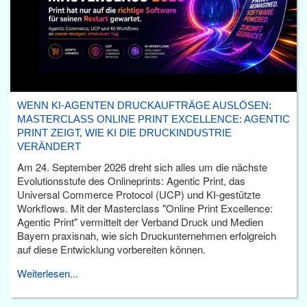
WENN KI-AGENTEN DRUCKAUFTRÄGE AUSLÖSEN:
MASTERCLASS ONLINE PRINT EXCELLENCE: AGENTIC
PRINT ZEIGT, WIE KI DIE DRUCKINDUSTRIE
VERÄNDERT
Am 24. September 2026 dreht sich alles um die nächste
Evolutionsstufe des Onlineprints: Agentic Print, das
Universal Commerce Protocol (UCP) und KI-gestützte
Workflows. Mit der Masterclass "Online Print Excellence:
Agentic Print" vermittelt der Verband Druck und Medien
Bayern praxisnah, wie sich Druckunternehmen erfolgreich
auf diese Entwicklung vorbereiten können.
Weiterlesen...