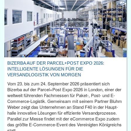
BIZERBA AUF DER PARCEL+POST EXPO 2026:
INTELLIGENTE LÖSUNGEN FÜR DIE
VERSANDLOGISTIK VON MORGEN
Vom 23. bis zum 24. September 2026 präsentiert sich
Bizerba auf der Parcel+Post Expo 2026 in London, einer der
weltweit führenden Fachmessen für Paket-, Post- und E-
Commerce-Logistik. Gemeinsam mit seinem Partner Bluhm
Weber zeigt das Unternehmen an Stand F40 in der Haupt­
halle innovative Lösungen für effiziente Versandprozesse.
Parallel zur Messe findet mit der eCommerce Expo zudem
das größte E-Commerce-Event des Vereinigten Königreichs
statt.