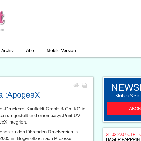
Archiv
Abo
Mobile Version
NEWS
fa :ApogeeX
Bleiben Sie mi
ABON
set-Druckerei Kauffeldt GmbH & Co. KG in
ten umgestellt und einen basysPrint UV-
eX integriert.
achen zu den führenden Druckereien in
28.02.2007
CTP - 
t 2005 im Bogenoffset nach Prozess
HAGER PAPPRINT i