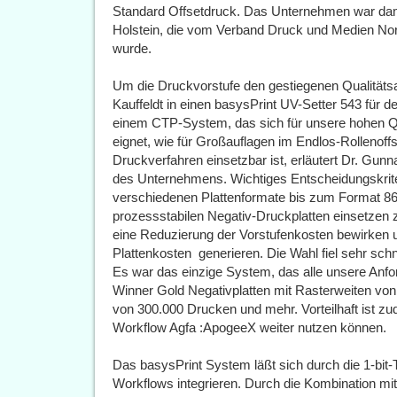
Standard Offsetdruck. Das Unternehmen war dami
Holstein, die vom Verband Druck und Medien Nord
wurde.
Um die Druckvorstufe den gestiegenen Qualitäts
Kauffeldt in einen basysPrint UV-Setter 543 für d
einem CTP-System, das sich für unsere hohen Q
eignet, wie für Großauflagen im Endlos-Rollenoff
Druckverfahren einsetzbar ist, erläutert Dr. Gun
des Unternehmens. Wichtiges Entscheidungskriter
verschiedenen Plattenformate bis zum Format 860
prozessstabilen Negativ-Druckplatten einsetzen 
eine Reduzierung der Vorstufenkosten bewirken u
Plattenkosten  generieren. Die Wahl fiel sehr sch
Es war das einzige System, das alle unsere Anfo
Winner Gold Negativplatten mit Rasterweiten von
von 300.000 Drucken und mehr. Vorteilhaft ist z
Workflow Agfa :ApogeeX weiter nutzen können.
Das basysPrint System läßt sich durch die 1-bit-T
Workflows integrieren. Durch die Kombination m