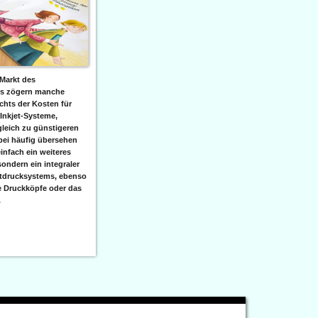
Markt des
ks zögern manche
hts der Kosten für
 Inkjet-Systeme,
leich zu günstigeren
bei häufig übersehen
einfach ein weiteres
sondern ein integraler
etdrucksystems, ebenso
e Druckköpfe oder das
.