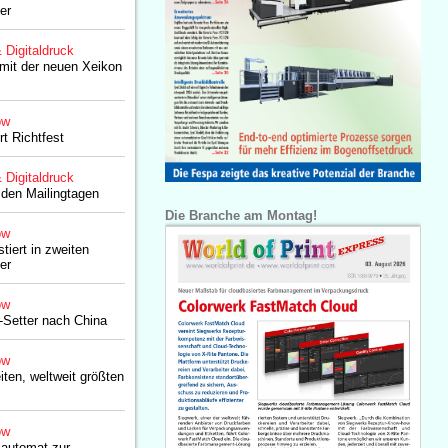
er
& Digitaldruck
 mit der neuen Xeikon
ow
t Richtfest
& Digitaldruck
 den Mailingtagen
Die Branche am Montag!
ow
iert in zweiten
er
ow
-Setter nach China
ow
iten, weltweit größten
ow
lautomat zur