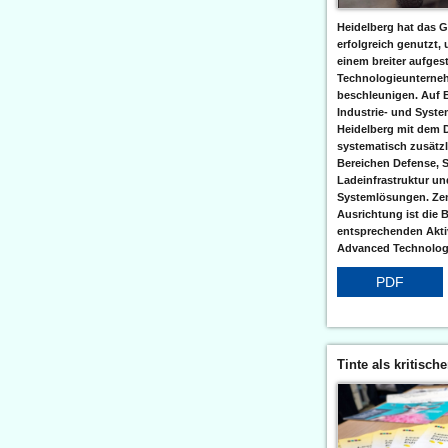
Heidelberg hat das G
erfolgreich genutzt,
einem breiter aufgest
Technologieunterneh
beschleunigen. Auf 
Industrie- und Syst
Heidelberg mit dem 
systematisch zusätzl
Bereichen Defense, S
Ladeinfrastruktur und
Systemlösungen. Zent
Ausrichtung ist die B
entsprechenden Aktiv
Advanced Technologi
PDF
Tinte als kritisch