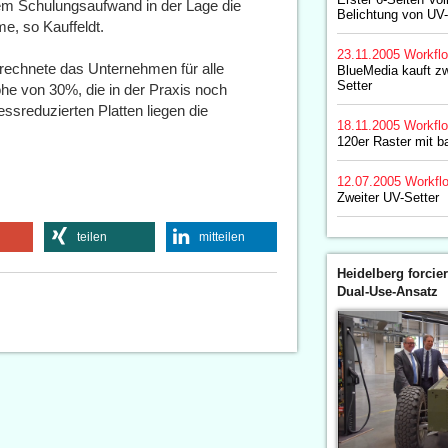
em Schulungsaufwand in der Lage die
Belichtung von UV-
e, so Kauffeldt.
23.11.2005
Workfl
rechnete das Unternehmen für alle
BlueMedia kauft zw
Setter
he von 30%, die in der Praxis noch
essreduzierten Platten liegen die
18.11.2005
Workfl
120er Raster mit b
12.07.2005
Workfl
Zweiter UV-Setter
teilen
mitteilen
Heidelberg forcier
Dual-Use-Ansatz