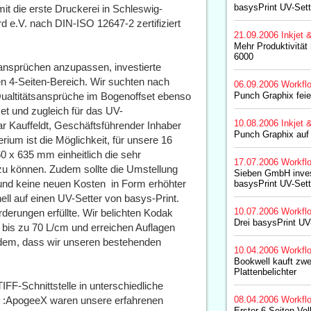
basysPrint UV-Sett
t die erste Druckerei in Schleswig-
 e.V. nach DIN-ISO 12647-2 zertifiziert
21.09.2006
Inkjet 
Mehr Produktivität
6000
ansprüchen anzupassen, investierte
en 4-Seiten-Bereich. Wir suchten nach
06.09.2006
Workfl
ualtitätsansprüche im Bogenoffset ebenso
Punch Graphix feier
set und zugleich für das UV-
10.08.2006
Inkjet 
nar Kauffeldt, Geschäftsführender Inhaber
Punch Graphix auf
ium ist die Möglichkeit, für unsere 16
 x 635 mm einheitlich die sehr
17.07.2006
Workfl
zu können. Zudem sollte die Umstellung
Sieben GmbH invest
nd keine neuen Kosten  in Form erhöhter
basysPrint UV-Sett
nell auf einen UV-Setter von basys-Print.
10.07.2006
Workfl
rderungen erfüllte. Wir belichten Kodak
Drei basysPrint UV
 bis zu 70 L/cm und erreichen Auflagen
udem, dass wir unseren bestehenden
10.04.2006
Workfl
Bookwell kauft zwe
Plattenbelichter
IFF-Schnittstelle in unterschiedliche
it :ApogeeX waren unsere erfahrenen
08.04.2006
Workfl
Erster 6-Seiten Vol