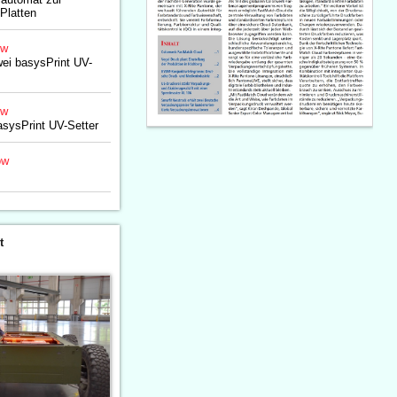
Platten
ow
ei basysPrint UV-
ow
asysPrint UV-Setter
ow
t