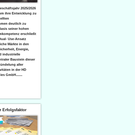
eschäftsjahr 2025/2026
 um ihre Entwicklung zu
ellten
men deutlich zu
Basis seiner hohen
emkompetenz erschließt
Dual- Use-Ansatz
iche Märkte in den
icherheit, Energie,
 industrielle
raler Baustein dieser
ündelung aller
itäten in der HD
es GmbH.......
er Erfolgsfaktor