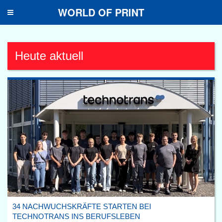
WORLD OF PRINT
Toggle
navigation
Heute aktuell
34 NACHWUCHSKRÄFTE STARTEN BEI
TECHNOTRANS INS BERUFSLEBEN