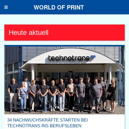
WORLD OF PRINT
Toggle
navigation
Heute aktuell
34 NACHWUCHSKRÄFTE STARTEN BEI
TECHNOTRANS INS BERUFSLEBEN