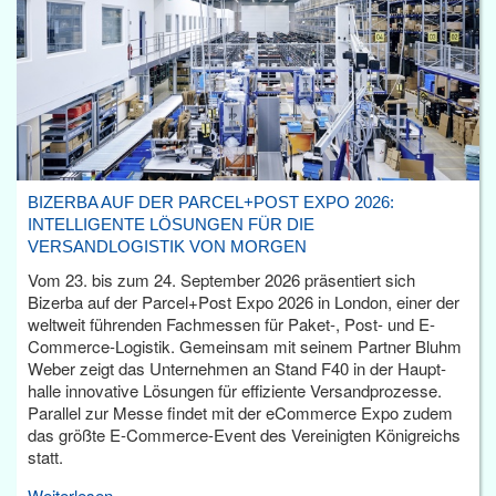
BIZERBA AUF DER PARCEL+POST EXPO 2026:
INTELLIGENTE LÖSUNGEN FÜR DIE
VERSANDLOGISTIK VON MORGEN
Vom 23. bis zum 24. September 2026 präsentiert sich
Bizerba auf der Parcel+Post Expo 2026 in London, einer der
weltweit führenden Fachmessen für Paket-, Post- und E-
Commerce-Logistik. Gemeinsam mit seinem Partner Bluhm
Weber zeigt das Unternehmen an Stand F40 in der Haupt­
halle innovative Lösungen für effiziente Versandprozesse.
Parallel zur Messe findet mit der eCommerce Expo zudem
das größte E-Commerce-Event des Vereinigten Königreichs
statt.
Weiterlesen...