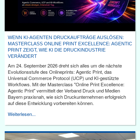
WENN KI-AGENTEN DRUCKAUFTRÄGE AUSLÖSEN:
MASTERCLASS ONLINE PRINT EXCELLENCE: AGENTIC
PRINT ZEIGT, WIE KI DIE DRUCKINDUSTRIE
VERÄNDERT
Am 24. September 2026 dreht sich alles um die nächste
Evolutionsstufe des Onlineprints: Agentic Print, das
Universal Commerce Protocol (UCP) und KI-gestützte
Workflows. Mit der Masterclass "Online Print Excellence:
Agentic Print" vermittelt der Verband Druck und Medien
Bayern praxisnah, wie sich Druckunternehmen erfolgreich
auf diese Entwicklung vorbereiten können.
Weiterlesen...