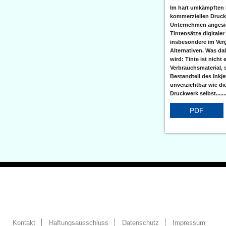
Im hart umkämpften 
kommerziellen Druc
Unternehmen angesic
Tintensätze digitaler
insbesondere im Verg
Alternativen. Was da
wird: Tinte ist nicht 
Verbrauchsmaterial, 
Bestandteil des Inkj
unverzichtbar wie di
Druckwerk selbst......
PDF
Kontakt
Haftungsausschluss
Datenschutz
Impressum