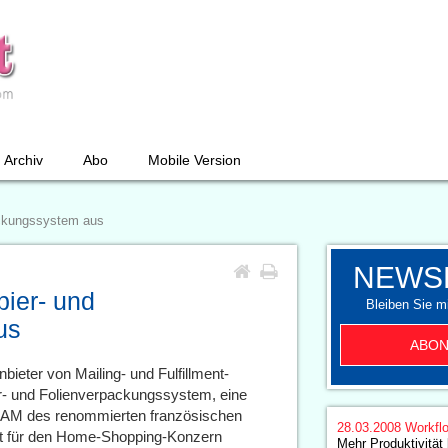
Archiv
Abo
Mobile Version
packungssystem aus
NEWS
pier- und
Bleiben Sie mi
us
ABON
nbieter von Mailing- und Fulfillment-
er- und Folienverpackungssystem, eine
DIAM des renommierten französischen
28.03.2008
Workfl
 für den Home-Shopping-Konzern
Mehr Produktivität