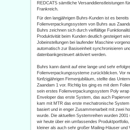
REDCATS sämtliche Versanddienstleistungen für
Frankreich.
Für den langjährigen Buhrs-Kunden ist es bereits 
Folienverpackungssystem von Buhrs aus Zaanda
Buhrs zeichnen sich durch vielfältige Funktionalit
Produktivität beim Kunden deutlich gesteigert wi
Jobeinstellungen bei laufender Maschine vorgen
automatisch zur Basiseinheit synchronisieren un
datenbankgesteuert aktiviert werden.
Buhrs kann damit auf eine lange und sehr erfolgr
Folienverpackungssysteme zurückblicken. Vor n
fünfzigjährigen Firmenjubiläum, stellte das Unte
Zaandam 1 vor. Richtig los ging es mit dem Foli
sein erstes Folienverpackungssystem Poly wrap v
Enveloper das erste System, das auch Papierver
kam mit MTR das erste mechatronische System a
basiert und in enger Zusammenarbeit mit zwei hol
wurde. Die aktuellen Systemreihen wurden 2001 u
wir heute über ein umfassendes Produktportfolio
kleiner als auch sehr großer Mailing-Häuser und