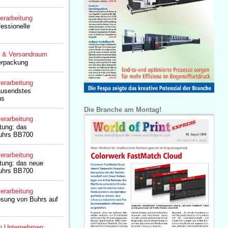
erarbeitung
fessionelle
g & Versandraum
erpackung
erarbeitung
tausendstes
us
Die Branche am Montag!
erarbeitung
stung: das
uhrs BB700
erarbeitung
stung: das neue
uhrs BB700
erarbeitung
ösung von Buhrs auf
n Unternehmen