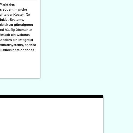
Markt des
ks zögern manche
hts der Kosten für
 Inkjet-Systeme,
leich zu günstigeren
bei häufig übersehen
einfach ein weiteres
sondern ein integraler
etdrucksystems, ebenso
e Druckköpfe oder das
.