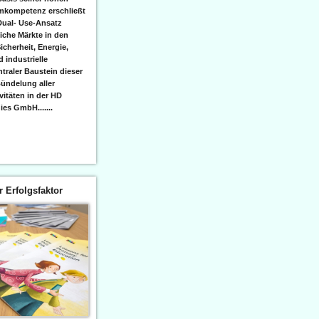
emkompetenz erschließt
Dual- Use-Ansatz
iche Märkte in den
icherheit, Energie,
 industrielle
raler Baustein dieser
ündelung aller
itäten in der HD
es GmbH.......
er Erfolgsfaktor