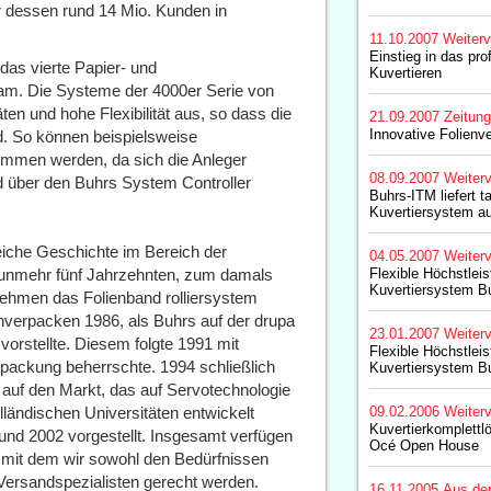
 dessen rund 14 Mio. Kunden in
11.10.2007
Weiterv
Einstieg in das pro
das vierte Papier- und
Kuvertieren
m. Die Systeme der 4000er Serie von
äten und hohe Flexibilität aus, so dass die
21.09.2007
Zeitun
Innovative Folienv
rd. So können beispielsweise
ommen werden, da sich die Anleger
08.09.2007
Weiterv
d über den Buhrs System Controller
Buhrs-ITM liefert 
Kuvertiersystem a
eiche Geschichte im Bereich der
04.05.2007
Weiterv
unmehr fünf Jahrzehnten, zum damals
Flexible Höchstlei
Kuvertiersystem B
rnehmen das Folienband rolliersystem
enverpacken 1986, als Buhrs auf der drupa
23.01.2007
Weiterv
orstellte. Diesem folgte 1991 mit
Flexible Höchstlei
packung beherrschte. 1994 schließlich
Kuvertiersystem B
uf den Markt, das auf Servotechnologie
ländischen Universitäten entwickelt
09.02.2006
Weiterv
Kuvertierkomplettl
nd 2002 vorgestellt. Insgesamt verfügen
Océ Open House
, mit dem wir sowohl den Bedürfnissen
 Versandspezialisten gerecht werden.
16.11.2005
Aus de