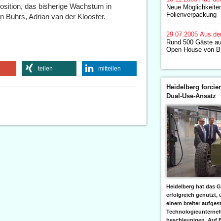
osition, das bisherige Wachstum in
Neue Möglichkeite
Folienverpackung
n Buhrs, Adrian van der Klooster.
29.07.2005
Aus de
Rund 500 Gäste aus
Open House von B
teilen
mitteilen
Heidelberg forcier
Dual-Use-Ansatz
Heidelberg hat das G
erfolgreich genutzt,
einem breiter aufgest
Technologieunterneh
beschleunigen. Auf 