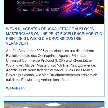
WENN KI-AGENTEN DRUCKAUFTRÄGE AUSLÖSEN:
MASTERCLASS ONLINE PRINT EXCELLENCE: AGENTIC
PRINT ZEIGT, WIE KI DIE DRUCKINDUSTRIE
VERÄNDERT
Am 24. September 2026 dreht sich alles um die nächste
Evolutionsstufe des Onlineprints: Agentic Print, das
Universal Commerce Protocol (UCP) und KI-gestützte
Workflows. Mit der Masterclass "Online Print Excellence:
Agentic Print" vermittelt der Verband Druck und Medien
Bayern praxisnah, wie sich Druckunternehmen erfolgreich
auf diese Entwicklung vorbereiten können.
Weiterlesen...