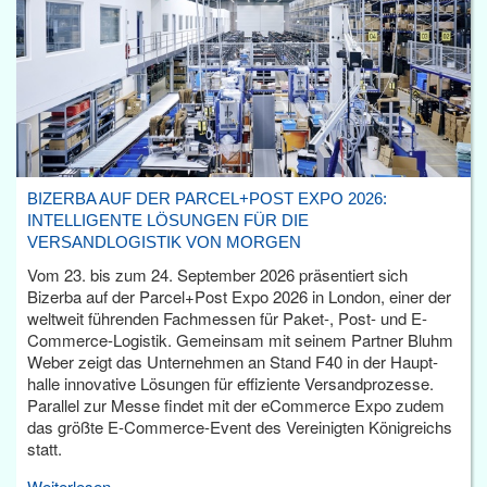
BIZERBA AUF DER PARCEL+POST EXPO 2026:
INTELLIGENTE LÖSUNGEN FÜR DIE
VERSANDLOGISTIK VON MORGEN
Vom 23. bis zum 24. September 2026 präsentiert sich
Bizerba auf der Parcel+Post Expo 2026 in London, einer der
weltweit führenden Fachmessen für Paket-, Post- und E-
Commerce-Logistik. Gemeinsam mit seinem Partner Bluhm
Weber zeigt das Unternehmen an Stand F40 in der Haupt­
halle innovative Lösungen für effiziente Versandprozesse.
Parallel zur Messe findet mit der eCommerce Expo zudem
das größte E-Commerce-Event des Vereinigten Königreichs
statt.
Weiterlesen...