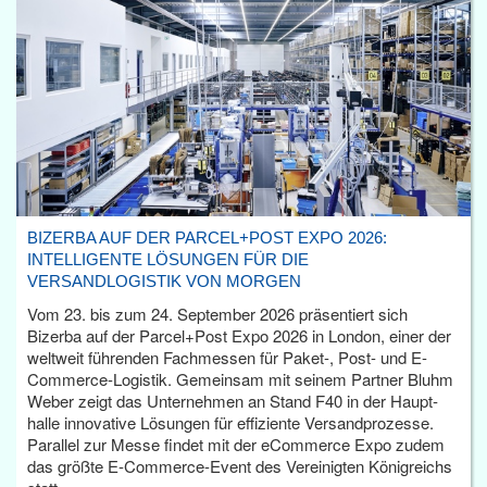
BIZERBA AUF DER PARCEL+POST EXPO 2026:
INTELLIGENTE LÖSUNGEN FÜR DIE
VERSANDLOGISTIK VON MORGEN
Vom 23. bis zum 24. September 2026 präsentiert sich
Bizerba auf der Parcel+Post Expo 2026 in London, einer der
weltweit führenden Fachmessen für Paket-, Post- und E-
Commerce-Logistik. Gemeinsam mit seinem Partner Bluhm
Weber zeigt das Unternehmen an Stand F40 in der Haupt­
halle innovative Lösungen für effiziente Versandprozesse.
Parallel zur Messe findet mit der eCommerce Expo zudem
das größte E-Commerce-Event des Vereinigten Königreichs