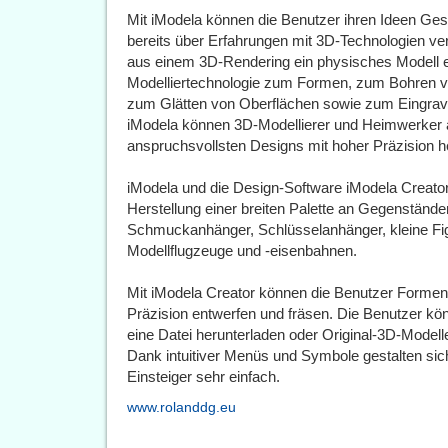
Mit iModela können die Benutzer ihren Ideen Gest
bereits über Erfahrungen mit 3D-Technologien ver
aus einem 3D-Rendering ein physisches Modell er
Modelliertechnologie zum Formen, zum Bohren vo
zum Glätten von Oberflächen sowie zum Eingravi
iModela können 3D-Modellierer und Heimwerker a
anspruchsvollsten Designs mit hoher Präzision he
iModela und die Design-Software iModela Creator
Herstellung einer breiten Palette an Gegenstände
Schmuckanhänger, Schlüsselanhänger, kleine Fig
Modellflugzeuge und -eisenbahnen.
Mit iModela Creator können die Benutzer Formen,
Präzision entwerfen und fräsen. Die Benutzer k
eine Datei herunterladen oder Original-3D-Modell
Dank intuitiver Menüs und Symbole gestalten sic
Einsteiger sehr einfach.
www.rolanddg.eu