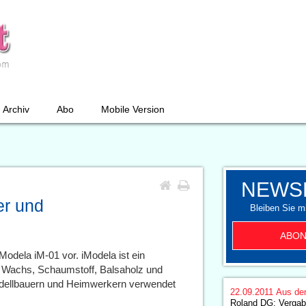
Archiv
Abo
Mobile Version
NEWS
er und
Bleiben Sie mi
ABON
Modela iM-01 vor. iModela ist ein
n Wachs, Schaumstoff, Balsaholz und
Modellbauern und Heimwerkern verwendet
22.09.2011
Aus de
Roland DG: Vergab