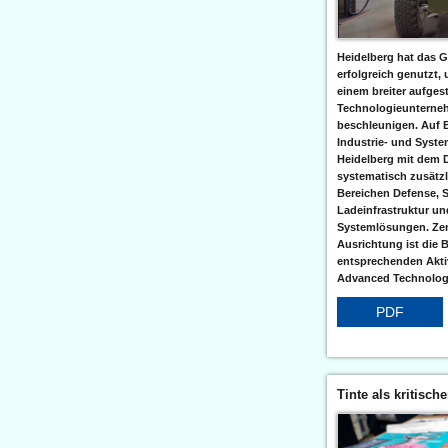
Heidelberg hat das G
erfolgreich genutzt,
einem breiter aufgest
Technologieunterneh
beschleunigen. Auf 
Industrie- und Syst
Heidelberg mit dem 
systematisch zusätzl
Bereichen Defense, S
Ladeinfrastruktur und
Systemlösungen. Zent
Ausrichtung ist die B
entsprechenden Aktiv
Advanced Technologi
PDF
Tinte als kritisch