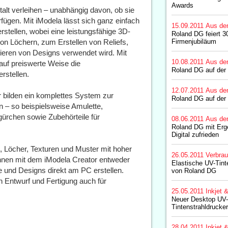
Awards
alt verleihen – unabhängig davon, ob sie
fügen. Mit iModela lässt sich ganz einfach
15.09.2011
Aus de
stellen, wobei eine leistungsfähige 3D-
Roland DG feiert 30
n Löchern, zum Erstellen von Reliefs,
Firmenjubiläum
eren von Designs verwendet wird. Mit
10.08.2011
Aus de
uf preiswerte Weise die
Roland DG auf der
rstellen.
12.07.2011
Aus de
 bilden ein komplettes System zur
Roland DG auf der
n – so beispielsweise Amulette,
ürchen sowie Zubehörteile für
08.06.2011
Aus de
Roland DG mit Erg
Digital zufrieden
 Löcher, Texturen und Muster mit hoher
26.05.2011
Verbrau
önnen mit dem iModela Creator entweder
Elastische UV-Tint
e und Designs direkt am PC erstellen.
von Roland DG
h Entwurf und Fertigung auch für
25.05.2011
Inkjet 
Neuer Desktop UV
Tintenstrahldrucke
28.04.2011
Inkjet 