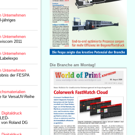
n Unternehmen
-jähriges
n Unternehmen
 viscom 2011
n Unternehmen
 Labelexpo
Die Branche am Montag!
n Unternehmen
ebnis der FESPA
chsmaterialien
e für VersaUV-Reihe
& Digitaldruck
-LED-
r von Roland DG
& Digitaldruck