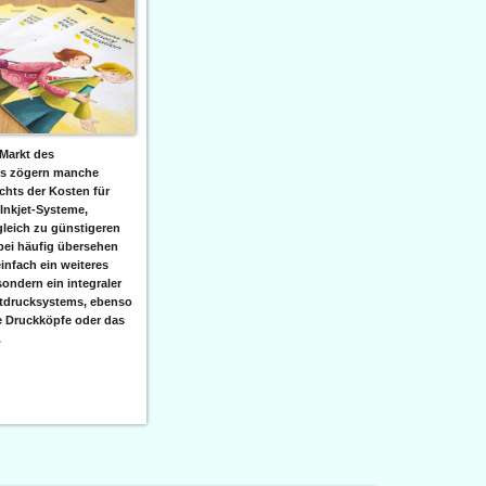
Markt des
ks zögern manche
hts der Kosten für
 Inkjet-Systeme,
leich zu günstigeren
bei häufig übersehen
einfach ein weiteres
sondern ein integraler
etdrucksystems, ebenso
e Druckköpfe oder das
.