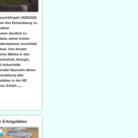
eschäftsjahr 2025/2026
 um ihre Entwicklung zu
ellten
men deutlich zu
Basis seiner hohen
emkompetenz erschließt
Dual- Use-Ansatz
iche Märkte in den
icherheit, Energie,
 industrielle
raler Baustein dieser
ündelung aller
itäten in der HD
es GmbH.......
er Erfolgsfaktor