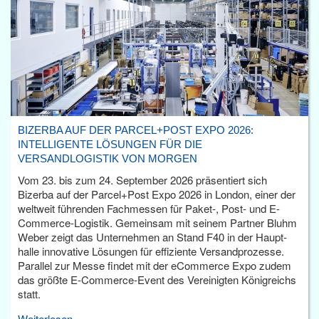
BIZERBA AUF DER PARCEL+POST EXPO 2026:
INTELLIGENTE LÖSUNGEN FÜR DIE
VERSANDLOGISTIK VON MORGEN
Vom 23. bis zum 24. September 2026 präsentiert sich
Bizerba auf der Parcel+Post Expo 2026 in London, einer der
weltweit führenden Fachmessen für Paket-, Post- und E-
Commerce-Logistik. Gemeinsam mit seinem Partner Bluhm
Weber zeigt das Unternehmen an Stand F40 in der Haupt­
halle innovative Lösungen für effiziente Versandprozesse.
Parallel zur Messe findet mit der eCommerce Expo zudem
das größte E-Commerce-Event des Vereinigten Königreichs
statt.
Weiterlesen...