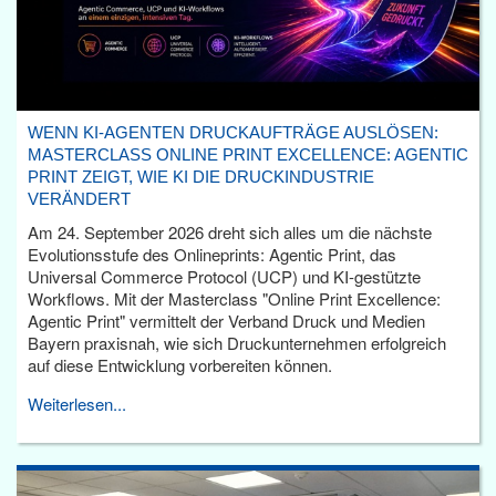
WENN KI-AGENTEN DRUCKAUFTRÄGE AUSLÖSEN:
MASTERCLASS ONLINE PRINT EXCELLENCE: AGENTIC
PRINT ZEIGT, WIE KI DIE DRUCKINDUSTRIE
VERÄNDERT
Am 24. September 2026 dreht sich alles um die nächste
Evolutionsstufe des Onlineprints: Agentic Print, das
Universal Commerce Protocol (UCP) und KI-gestützte
Workflows. Mit der Masterclass "Online Print Excellence:
Agentic Print" vermittelt der Verband Druck und Medien
Bayern praxisnah, wie sich Druckunternehmen erfolgreich
auf diese Entwicklung vorbereiten können.
Weiterlesen...