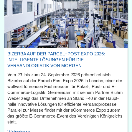
BIZERBA AUF DER PARCEL+POST EXPO 2026:
INTELLIGENTE LÖSUNGEN FÜR DIE
VERSANDLOGISTIK VON MORGEN
Vom 23. bis zum 24. September 2026 präsentiert sich
Bizerba auf der Parcel+Post Expo 2026 in London, einer der
weltweit führenden Fachmessen für Paket-, Post- und E-
Commerce-Logistik. Gemeinsam mit seinem Partner Bluhm
Weber zeigt das Unternehmen an Stand F40 in der Haupt­
halle innovative Lösungen für effiziente Versandprozesse.
Parallel zur Messe findet mit der eCommerce Expo zudem
das größte E-Commerce-Event des Vereinigten Königreichs
statt.
Weiterlesen...