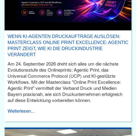
WENN KI-AGENTEN DRUCKAUFTRÄGE AUSLÖSEN:
MASTERCLASS ONLINE PRINT EXCELLENCE: AGENTIC
PRINT ZEIGT, WIE KI DIE DRUCKINDUSTRIE
VERÄNDERT
Am 24. September 2026 dreht sich alles um die nächste
Evolutionsstufe des Onlineprints: Agentic Print, das
Universal Commerce Protocol (UCP) und KI-gestützte
Workflows. Mit der Masterclass "Online Print Excellence:
Agentic Print" vermittelt der Verband Druck und Medien
Bayern praxisnah, wie sich Druckunternehmen erfolgreich
auf diese Entwicklung vorbereiten können.
Weiterlesen...