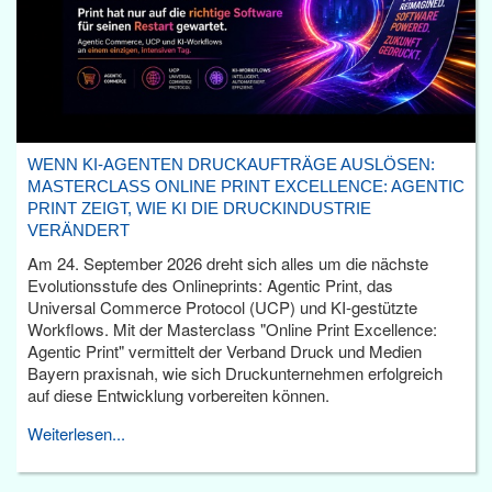
WENN KI-AGENTEN DRUCKAUFTRÄGE AUSLÖSEN:
MASTERCLASS ONLINE PRINT EXCELLENCE: AGENTIC
PRINT ZEIGT, WIE KI DIE DRUCKINDUSTRIE
VERÄNDERT
Am 24. September 2026 dreht sich alles um die nächste
Evolutionsstufe des Onlineprints: Agentic Print, das
Universal Commerce Protocol (UCP) und KI-gestützte
Workflows. Mit der Masterclass "Online Print Excellence:
Agentic Print" vermittelt der Verband Druck und Medien
Bayern praxisnah, wie sich Druckunternehmen erfolgreich
auf diese Entwicklung vorbereiten können.
Weiterlesen...