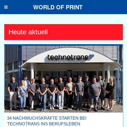
WORLD OF PRINT
Toggle
navigation
Heute aktuell
34 NACHWUCHSKRÄFTE STARTEN BEI
TECHNOTRANS INS BERUFSLEBEN