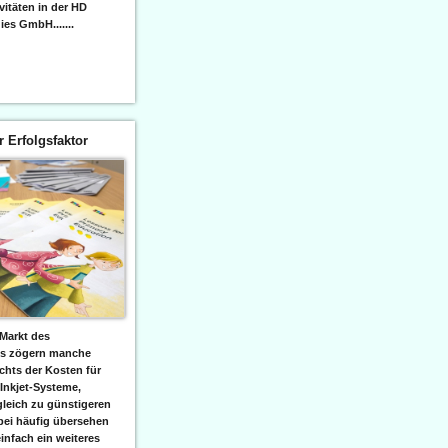
itäten in der HD
es GmbH.......
er Erfolgsfaktor
Markt des
ks zögern manche
hts der Kosten für
 Inkjet-Systeme,
leich zu günstigeren
bei häufig übersehen
einfach ein weiteres