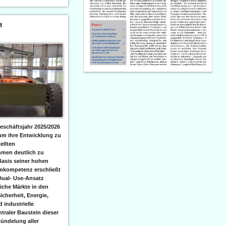
t
eschäftsjahr 2025/2026
 um ihre Entwicklung zu
ellten
men deutlich zu
Basis seiner hohen
emkompetenz erschließt
Dual- Use-Ansatz
iche Märkte in den
icherheit, Energie,
 industrielle
raler Baustein dieser
ündelung aller