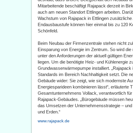
Mitarbeitende beschäftigt Rajapack derzeit in Bir
auch am neuen Standort Ettlingen arbeiten. Darü
Wachstum von Rajapack in Ettlingen zusätzliche A
Endausbaustufe können hier einmal bis zu 120 Ko
Schönfeld.
Beim Neubau der Firmenzentrale stehen nicht zul
Einsparung von Energie im Zentrum. So wird die
unter den Anforderungen der aktuell gültigen En
liegen. Um die benötigte Heiz- und Kühlenergie z
Grundwasserwärmepumpe installiert. „Rajapack 
Standards im Bereich Nachhaltigkeit setzt. Die n
Gebäude wider: Sie zeigt, wie sich modernste Aus
Energiesparideen kombinieren lässt“, erläuterte
Gesamtunternehmens Vollack, verantwortlich fü
Rajapack-Gebäudes. „Bürogebäude müssen heute
das Umsetzen der Unternehmensstrategie – und 
und Erden.“
www.rajapack.de