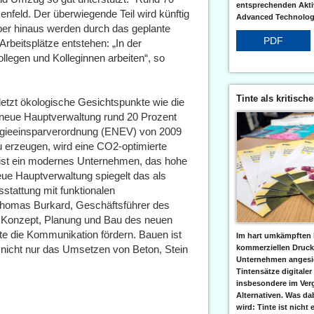
entsprechenden Aktiv
kenfeld. Der überwiegende Teil wird künftig
Advanced Technologi
ber hinaus werden durch das geplante
PDF
rbeitsplätze entstehen: „In der
llegen und Kolleginnen arbeiten“, so
Tinte als kritisch
etzt ökologische Gesichtspunkte wie die
 neue Hauptverwaltung rund 20 Prozent
ergieeinsparverordnung (ENEV) von 2009
u erzeugen, wird eine CO2-optimierte
ist ein modernes Unternehmen, das hohe
eue Hauptverwaltung spiegelt das als
stattung mit funktionalen
 Thomas Burkard, Geschäftsführer des
r Konzept, Planung und Bau des neuen
 die Kommunikation fördern. Bauen ist
Im hart umkämpften 
kommerziellen Druc
nicht nur das Umsetzen von Beton, Stein
Unternehmen angesic
Tintensätze digitaler
insbesondere im Verg
Alternativen. Was da
wird: Tinte ist nicht 