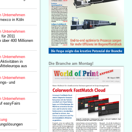
n Unternehmen
dmexco in Köln
n Unternehmen
 für 2011
über 400 Millionen
n Unternehmen
ktivitäten in
Die Branche am Montag!
itteleuropa aus
n Unternehmen
ngs- und
n Unternehmen
uf easyFairs
kung
kungslösungen