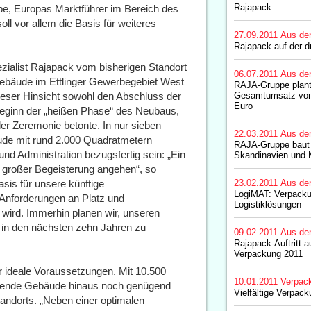
Rajapack
e, Europas Marktführer im Bereich des
l vor allem die Basis für weiteres
27.09.2011
Aus de
Rajapack auf der 
zialist Rajapack vom bisherigen Standort
06.07.2011
Aus de
gebäude im Ettlinger Gewerbegebiet West
RAJA-Gruppe plant
dieser Hinsicht sowohl den Abschluss der
Gesamtumsatz von 
Euro
eginn der „heißen Phase“ des Neubaus,
er Zeremonie betonte. In nur sieben
22.03.2011
Aus de
ude mit rund 2.000 Quadratmetern
RAJA-Gruppe baut A
und Administration bezugsfertig sein: „Ein
Skandinavien und M
d großer Begeisterung angehen“, so
asis für unsere künftige
23.02.2011
Aus de
LogiMAT: Verpacku
Anforderungen an Platz und
Logistiklösungen
 wird. Immerhin planen wir, unseren
in den nächsten zehn Jahren zu
09.02.2011
Aus de
Rajapack-Auftritt a
Verpackung 2011
r ideale Voraussetzungen. Mit 10.500
10.01.2011
Verpac
ehende Gebäude hinaus noch genügend
Vielfältige Verpac
andorts. „Neben einer optimalen