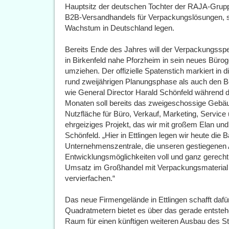
Hauptsitz der deutschen Tochter der RAJA-Grupp
B2B-Versandhandels für Verpackungslösungen, sol
Wachstum in Deutschland legen.
Bereits Ende des Jahres will der Verpackungsspe
in Birkenfeld nahe Pforzheim in sein neues Büro
umziehen. Der offizielle Spatenstich markiert in 
rund zweijährigen Planungsphase als auch den B
wie General Director Harald Schönfeld während d
Monaten soll bereits das zweigeschossige Gebä
Nutzfläche für Büro, Verkauf, Marketing, Service 
ehrgeiziges Projekt, das wir mit großem Elan un
Schönfeld. „Hier in Ettlingen legen wir heute die B
Unternehmenszentrale, die unseren gestiegenen 
Entwicklungsmöglichkeiten voll und ganz gerecht
Umsatz im Großhandel mit Verpackungsmaterial 
vervierfachen.“
Das neue Firmengelände in Ettlingen schafft dafü
Quadratmetern bietet es über das gerade entst
Raum für einen künftigen weiteren Ausbau des St