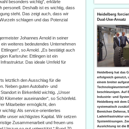
ahl besonders wichtig“, erklärte
personell. Deshalb ist es wichtig, dass
gung steht. Das zeigt auch, dass wir
Heidelberg forcier
ier Wurzeln schlagen und das Potenzial
Dual-Use-Ansatz
ermeister Johannes Arnold in seiner
r ein weiteres bedeutendes Unternehmen
 Ettlingen“, so Arnold. „Es bestätigt auch
on Karlsruhe: Ettlingen ist ein
Infrastruktur. Das ideale Umfeld für
Heidelberg hat das G
erfolgreich genutzt,
s letztlich den Ausschlag für die
einem breiter aufgest
gen. Neben guten Autobahn- und
Technologieunterneh
andort in Birkenfeld wichtig. „Unser
beschleunigen. Auf 
Industrie- und Syst
 30 Kilometer auseinander“, so Schönfeld.
Heidelberg mit dem 
rer Mitarbeiter ermöglicht, den
systematisch zusätzl
wichtig: Als service-orientiertes
Bereichen Defense, S
te unser wichtigstes Kapital. Wir setzen
Ladeinfrastruktur und
Systemlösungen. Zent
gfristige Zusammenarbeit und freuen uns
Ausrichtung ist die B
d Umzug so gut unterstützt.“ Rund 70