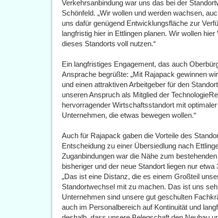
Verkehrsanbindung war uns das bei der Standortw
Schönfeld. „Wir wollen und werden wachsen, auch 
uns dafür genügend Entwicklungsfläche zur Verfü
langfristig hier in Ettlingen planen. Wir wollen h
dieses Standorts voll nutzen.“
Ein langfristiges Engagement, das auch Oberbürg
Ansprache begrüßte: „Mit Rajapack gewinnen wi
und einen attraktiven Arbeitgeber für den Standort
unseren Anspruch als Mitglied der TechnologieRegi
hervorragender Wirtschaftsstandort mit optimaler 
Unternehmen, die etwas bewegen wollen.“
Auch für Rajapack gaben die Vorteile des Standort
Entscheidung zu einer Übersiedlung nach Ettlin
Zuganbindungen war die Nähe zum bestehenden St
bisheriger und der neue Standort liegen nur etwa
„Das ist eine Distanz, die es einem Großteil unse
Standortwechsel mit zu machen. Das ist uns sehr 
Unternehmen sind unsere gut geschulten Fachkräf
auch im Personalbereich auf Kontinuität und lan
deshalb, dass unsere Belegschaft den Neubau un