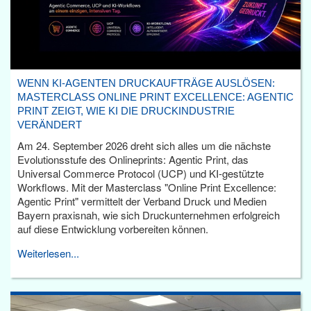
WENN KI-AGENTEN DRUCKAUFTRÄGE AUSLÖSEN:
MASTERCLASS ONLINE PRINT EXCELLENCE: AGENTIC
PRINT ZEIGT, WIE KI DIE DRUCKINDUSTRIE
VERÄNDERT
Am 24. September 2026 dreht sich alles um die nächste
Evolutionsstufe des Onlineprints: Agentic Print, das
Universal Commerce Protocol (UCP) und KI-gestützte
Workflows. Mit der Masterclass "Online Print Excellence:
Agentic Print" vermittelt der Verband Druck und Medien
Bayern praxisnah, wie sich Druckunternehmen erfolgreich
auf diese Entwicklung vorbereiten können.
Weiterlesen...