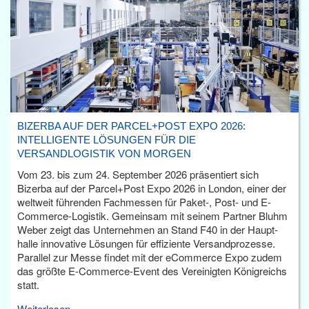
BIZERBA AUF DER PARCEL+POST EXPO 2026:
INTELLIGENTE LÖSUNGEN FÜR DIE
VERSANDLOGISTIK VON MORGEN
Vom 23. bis zum 24. September 2026 präsentiert sich
Bizerba auf der Parcel+Post Expo 2026 in London, einer der
weltweit führenden Fachmessen für Paket-, Post- und E-
Commerce-Logistik. Gemeinsam mit seinem Partner Bluhm
Weber zeigt das Unternehmen an Stand F40 in der Haupt­
halle innovative Lösungen für effiziente Versandprozesse.
Parallel zur Messe findet mit der eCommerce Expo zudem
das größte E-Commerce-Event des Vereinigten Königreichs
statt.
Weiterlesen...