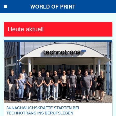
WORLD OF PRINT
Toggle
navigation
Heute aktuell
34 NACHWUCHSKRÄFTE STARTEN BEI
TECHNOTRANS INS BERUFSLEBEN