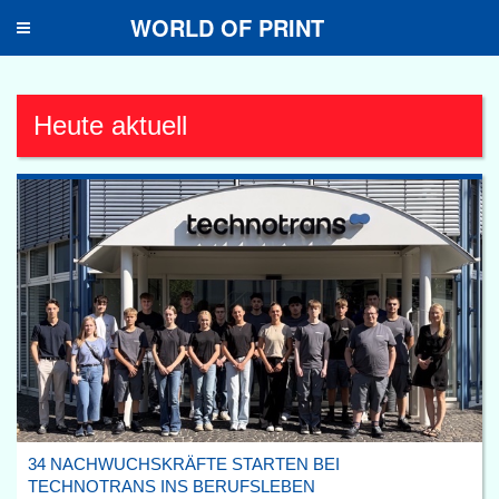
WORLD OF PRINT
Toggle
navigation
Heute aktuell
34 NACHWUCHSKRÄFTE STARTEN BEI
TECHNOTRANS INS BERUFSLEBEN