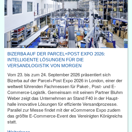
BIZERBA AUF DER PARCEL+POST EXPO 2026:
INTELLIGENTE LÖSUNGEN FÜR DIE
VERSANDLOGISTIK VON MORGEN
Vom 23. bis zum 24. September 2026 präsentiert sich
Bizerba auf der Parcel+Post Expo 2026 in London, einer der
weltweit führenden Fachmessen für Paket-, Post- und E-
Commerce-Logistik. Gemeinsam mit seinem Partner Bluhm
Weber zeigt das Unternehmen an Stand F40 in der Haupt­
halle innovative Lösungen für effiziente Versandprozesse.
Parallel zur Messe findet mit der eCommerce Expo zudem
das größte E-Commerce-Event des Vereinigten Königreichs
statt.
Weiterlesen...