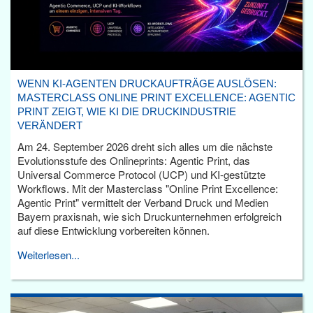
WENN KI-AGENTEN DRUCKAUFTRÄGE AUSLÖSEN:
MASTERCLASS ONLINE PRINT EXCELLENCE: AGENTIC
PRINT ZEIGT, WIE KI DIE DRUCKINDUSTRIE
VERÄNDERT
Am 24. September 2026 dreht sich alles um die nächste
Evolutionsstufe des Onlineprints: Agentic Print, das
Universal Commerce Protocol (UCP) und KI-gestützte
Workflows. Mit der Masterclass "Online Print Excellence:
Agentic Print" vermittelt der Verband Druck und Medien
Bayern praxisnah, wie sich Druckunternehmen erfolgreich
auf diese Entwicklung vorbereiten können.
Weiterlesen...