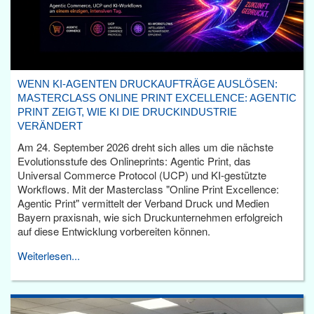
WENN KI-AGENTEN DRUCKAUFTRÄGE AUSLÖSEN:
MASTERCLASS ONLINE PRINT EXCELLENCE: AGENTIC
PRINT ZEIGT, WIE KI DIE DRUCKINDUSTRIE
VERÄNDERT
Am 24. September 2026 dreht sich alles um die nächste
Evolutionsstufe des Onlineprints: Agentic Print, das
Universal Commerce Protocol (UCP) und KI-gestützte
Workflows. Mit der Masterclass "Online Print Excellence:
Agentic Print" vermittelt der Verband Druck und Medien
Bayern praxisnah, wie sich Druckunternehmen erfolgreich
auf diese Entwicklung vorbereiten können.
Weiterlesen...