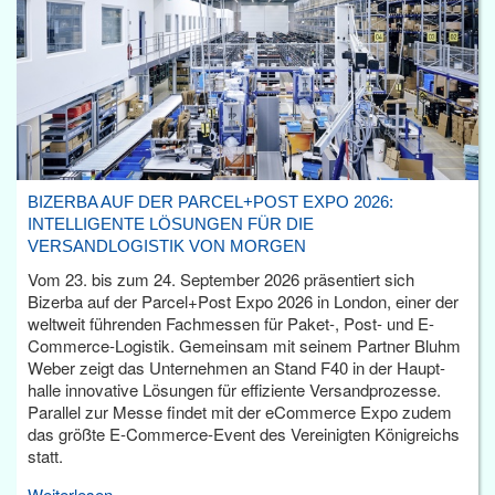
BIZERBA AUF DER PARCEL+POST EXPO 2026:
INTELLIGENTE LÖSUNGEN FÜR DIE
VERSANDLOGISTIK VON MORGEN
Vom 23. bis zum 24. September 2026 präsentiert sich
Bizerba auf der Parcel+Post Expo 2026 in London, einer der
weltweit führenden Fachmessen für Paket-, Post- und E-
Commerce-Logistik. Gemeinsam mit seinem Partner Bluhm
Weber zeigt das Unternehmen an Stand F40 in der Haupt­
halle innovative Lösungen für effiziente Versandprozesse.
Parallel zur Messe findet mit der eCommerce Expo zudem
das größte E-Commerce-Event des Vereinigten Königreichs
statt.
Weiterlesen...