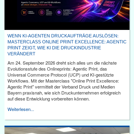
WENN KI-AGENTEN DRUCKAUFTRÄGE AUSLÖSEN:
MASTERCLASS ONLINE PRINT EXCELLENCE: AGENTIC
PRINT ZEIGT, WIE KI DIE DRUCKINDUSTRIE
VERÄNDERT
Am 24. September 2026 dreht sich alles um die nächste
Evolutionsstufe des Onlineprints: Agentic Print, das
Universal Commerce Protocol (UCP) und KI-gestützte
Workflows. Mit der Masterclass "Online Print Excellence:
Agentic Print" vermittelt der Verband Druck und Medien
Bayern praxisnah, wie sich Druckunternehmen erfolgreich
auf diese Entwicklung vorbereiten können.
Weiterlesen...