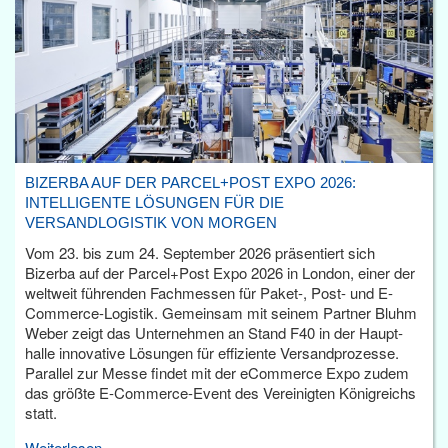
BIZERBA AUF DER PARCEL+POST EXPO 2026:
INTELLIGENTE LÖSUNGEN FÜR DIE
VERSANDLOGISTIK VON MORGEN
Vom 23. bis zum 24. September 2026 präsentiert sich
Bizerba auf der Parcel+Post Expo 2026 in London, einer der
weltweit führenden Fachmessen für Paket-, Post- und E-
Commerce-Logistik. Gemeinsam mit seinem Partner Bluhm
Weber zeigt das Unternehmen an Stand F40 in der Haupt­
halle innovative Lösungen für effiziente Versandprozesse.
Parallel zur Messe findet mit der eCommerce Expo zudem
das größte E-Commerce-Event des Vereinigten Königreichs
statt.
Weiterlesen...