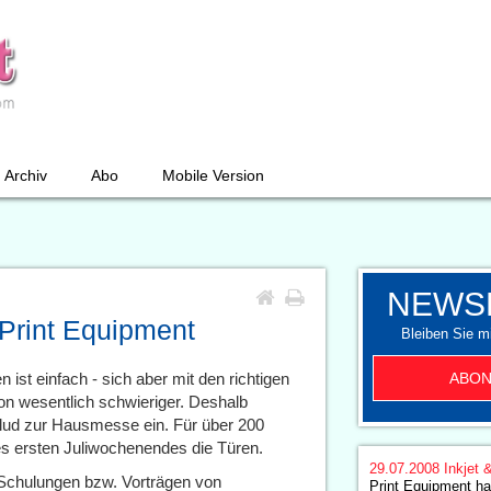
Archiv
Abo
Mobile Version
NEWS
Print Equipment
Bleiben Sie mi
ABON
ist einfach - sich aber mit den richtigen
on wesentlich schwieriger. Deshalb
 lud zur Hausmesse ein. Für über 200
s ersten Juliwochenendes die Türen.
29.07.2008
Inkjet 
 Schulungen bzw. Vorträgen von
Print Equipment h