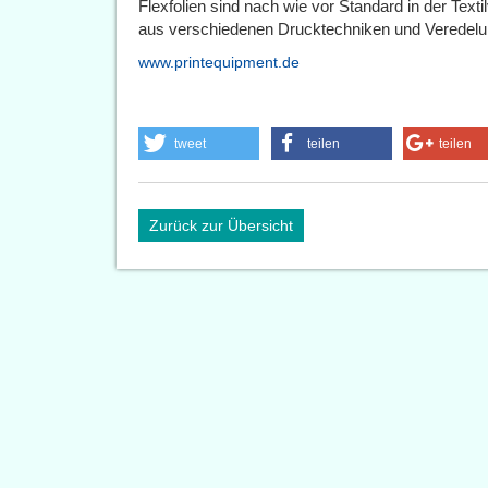
Flexfolien sind nach wie vor Standard in der Texti
aus verschiedenen Drucktechniken und Veredelun
www.printequipment.de
tweet
teilen
teilen
Zurück zur Übersicht