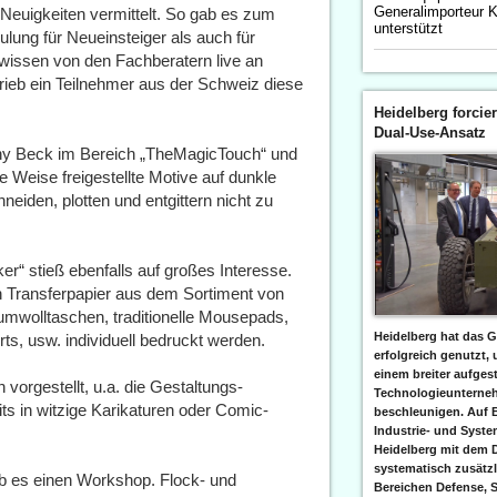
Generalimporteur 
euigkeiten vermittelt. So gab es zum
unterstützt
lung für Neueinsteiger als auch für
wissen von den Fachberatern live an
rieb ein Teilnehmer aus der Schweiz diese
Heidelberg forcier
Dual-Use-Ansatz
ny Beck im Bereich „TheMagicTouch“ und
e Weise freigestellte Motive auf dunkle
eiden, plotten und entgittern nicht zu
er“ stieß ebenfalls auf großes Interesse.
Transferpapier aus dem Sortiment von
mwolltaschen, traditionelle Mousepads,
Heidelberg hat das G
rts, usw. individuell bedruckt werden.
erfolgreich genutzt,
einem breiter aufgest
orgestellt, u.a. die Gestaltungs-
Technologieunterneh
ts in witzige Karikaturen oder Comic-
beschleunigen. Auf 
Industrie- und Syst
Heidelberg mit dem 
systematisch zusätzl
b es einen Workshop. Flock- und
Bereichen Defense, S