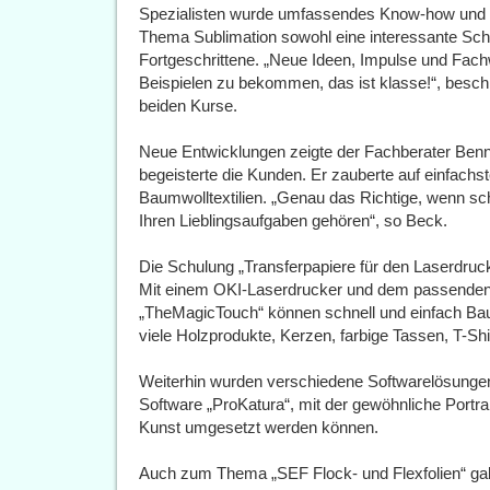
Spezialisten wurde umfassendes Know-how und N
Thema Sublimation sowohl eine interessante Schu
Fortgeschrittene. „Neue Ideen, Impulse und Fach
Beispielen zu bekommen, das ist klasse!“, besch
beiden Kurse.
Neue Entwicklungen zeigte der Fachberater Ben
begeisterte die Kunden. Er zauberte auf einfachst
Baumwolltextilien. „Genau das Richtige, wenn schn
Ihren Lieblingsaufgaben gehören“, so Beck.
Die Schulung „Transferpapiere für den Laserdruck
Mit einem OKI-Laserdrucker und dem passenden 
„TheMagicTouch“ können schnell und einfach Bau
viele Holzprodukte, Kerzen, farbige Tassen, T-Shi
Weiterhin wurden verschiedene Softwarelösungen v
Software „ProKatura“, mit der gewöhnliche Portrai
Kunst umgesetzt werden können.
Auch zum Thema „SEF Flock- und Flexfolien“ ga