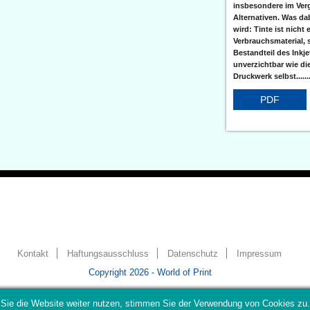
insbesondere im Verg
Alternativen. Was da
wird: Tinte ist nicht 
Verbrauchsmaterial, 
Bestandteil des Inkj
unverzichtbar wie di
Druckwerk selbst......
PDF
Kontakt
Haftungsausschluss
Datenschutz
Impressum
Copyright 2026 - World of Print
Sie die Website weiter nutzen, stimmen Sie der Verwendung von Cookies zu