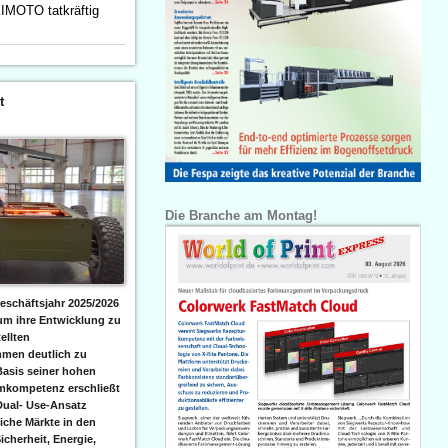
KIMOTO tatkräftig
t
Die Branche am Montag!
eschäftsjahr 2025/2026
 um ihre Entwicklung zu
ellten
men deutlich zu
Basis seiner hohen
emkompetenz erschließt
Dual- Use-Ansatz
iche Märkte in den
icherheit, Energie,