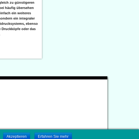
leich zu günstigeren
bei häufig übersehen
einfach ein weiteres
sondern ein integraler
etdrucksystems, ebenso
e Druckköpfe oder das
.
.
Akzeptieren
Erfahren Sie mehr