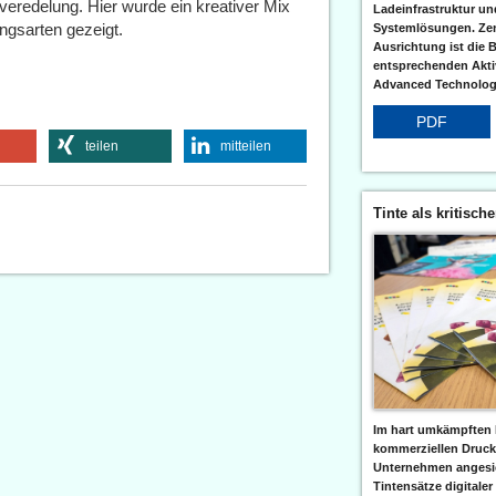
lveredelung. Hier wurde ein kreativer Mix
Ladeinfrastruktur und
gsarten gezeigt.
Systemlösungen. Zent
Ausrichtung ist die B
entsprechenden Aktiv
Advanced Technologi
PDF
teilen
mitteilen
Tinte als kritisch
Im hart umkämpften 
kommerziellen Druc
Unternehmen angesic
Tintensätze digitaler