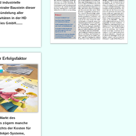
 industrielle
raler Baustein dieser
ündelung aller
itäten in der HD
es GmbH.......
er Erfolgsfaktor
Markt des
ks zögern manche
hts der Kosten für
 Inkjet-Systeme,