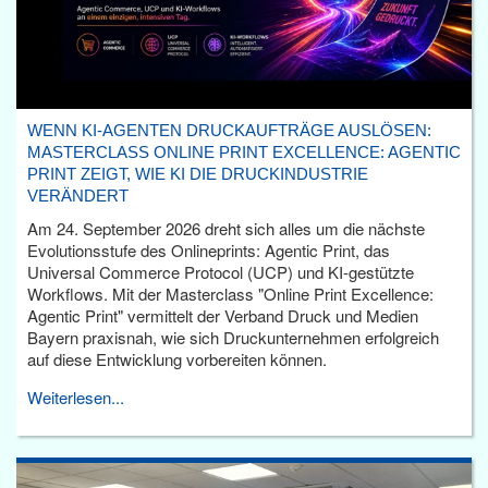
WENN KI-AGENTEN DRUCKAUFTRÄGE AUSLÖSEN:
MASTERCLASS ONLINE PRINT EXCELLENCE: AGENTIC
PRINT ZEIGT, WIE KI DIE DRUCKINDUSTRIE
VERÄNDERT
Am 24. September 2026 dreht sich alles um die nächste
Evolutionsstufe des Onlineprints: Agentic Print, das
Universal Commerce Protocol (UCP) und KI-gestützte
Workflows. Mit der Masterclass "Online Print Excellence:
Agentic Print" vermittelt der Verband Druck und Medien
Bayern praxisnah, wie sich Druckunternehmen erfolgreich
auf diese Entwicklung vorbereiten können.
Weiterlesen...