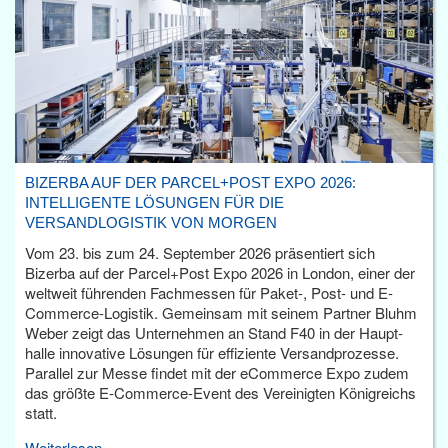
BIZERBA AUF DER PARCEL+POST EXPO 2026:
INTELLIGENTE LÖSUNGEN FÜR DIE
VERSANDLOGISTIK VON MORGEN
Vom 23. bis zum 24. September 2026 präsentiert sich
Bizerba auf der Parcel+Post Expo 2026 in London, einer der
weltweit führenden Fachmessen für Paket-, Post- und E-
Commerce-Logistik. Gemeinsam mit seinem Partner Bluhm
Weber zeigt das Unternehmen an Stand F40 in der Haupt­
halle innovative Lösungen für effiziente Versandprozesse.
Parallel zur Messe findet mit der eCommerce Expo zudem
das größte E-Commerce-Event des Vereinigten Königreichs
statt.
Weiterlesen...