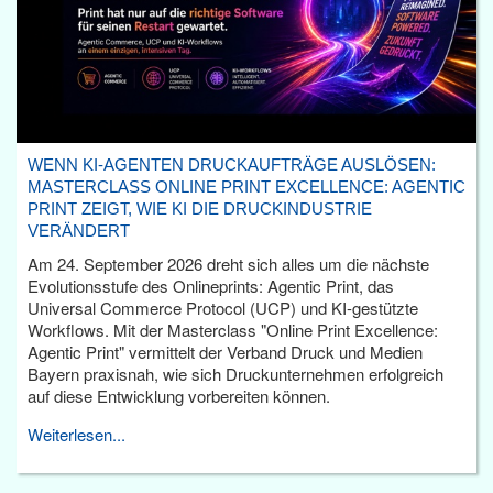
WENN KI-AGENTEN DRUCKAUFTRÄGE AUSLÖSEN:
MASTERCLASS ONLINE PRINT EXCELLENCE: AGENTIC
PRINT ZEIGT, WIE KI DIE DRUCKINDUSTRIE
VERÄNDERT
Am 24. September 2026 dreht sich alles um die nächste
Evolutionsstufe des Onlineprints: Agentic Print, das
Universal Commerce Protocol (UCP) und KI-gestützte
Workflows. Mit der Masterclass "Online Print Excellence:
Agentic Print" vermittelt der Verband Druck und Medien
Bayern praxisnah, wie sich Druckunternehmen erfolgreich
auf diese Entwicklung vorbereiten können.
Weiterlesen...