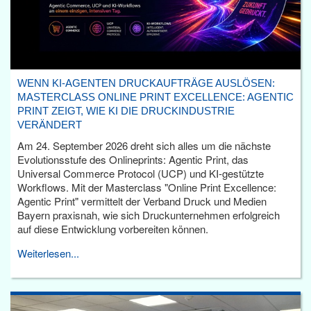
WENN KI-AGENTEN DRUCKAUFTRÄGE AUSLÖSEN:
MASTERCLASS ONLINE PRINT EXCELLENCE: AGENTIC
PRINT ZEIGT, WIE KI DIE DRUCKINDUSTRIE
VERÄNDERT
Am 24. September 2026 dreht sich alles um die nächste
Evolutionsstufe des Onlineprints: Agentic Print, das
Universal Commerce Protocol (UCP) und KI-gestützte
Workflows. Mit der Masterclass "Online Print Excellence:
Agentic Print" vermittelt der Verband Druck und Medien
Bayern praxisnah, wie sich Druckunternehmen erfolgreich
auf diese Entwicklung vorbereiten können.
Weiterlesen...