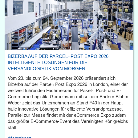
BIZERBA AUF DER PARCEL+POST EXPO 2026:
INTELLIGENTE LÖSUNGEN FÜR DIE
VERSANDLOGISTIK VON MORGEN
Vom 23. bis zum 24. September 2026 präsentiert sich
Bizerba auf der Parcel+Post Expo 2026 in London, einer der
weltweit führenden Fachmessen für Paket-, Post- und E-
Commerce-Logistik. Gemeinsam mit seinem Partner Bluhm
Weber zeigt das Unternehmen an Stand F40 in der Haupt­
halle innovative Lösungen für effiziente Versandprozesse.
Parallel zur Messe findet mit der eCommerce Expo zudem
das größte E-Commerce-Event des Vereinigten Königreichs
statt.
Weiterlesen...